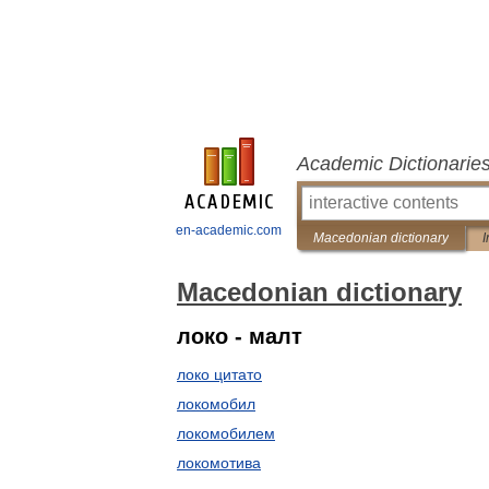
Academic Dictionarie
en-academic.com
Macedonian dictionary
I
Macedonian dictionary
локо - малт
локо цитато
локомобил
локомобилем
локомотива