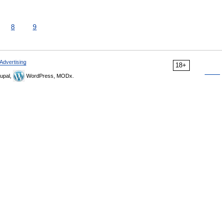
8
9
Advertising
18+
upal,
WordPress, MODx.