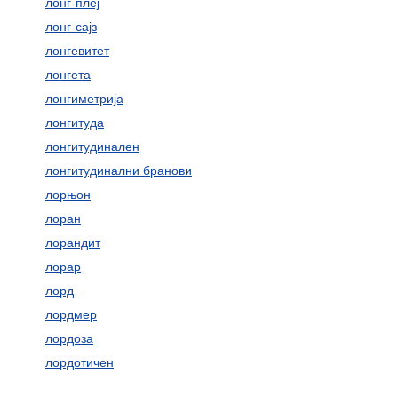
лонг-плеј
лонг-сајз
лонгевитет
лонгета
лонгиметрија
лонгитуда
лонгитудинален
лонгитудинални бранови
лорњон
лоран
лорандит
лорар
лорд
лордмер
лордоза
лордотичен