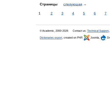
Страницы
следующая
→
1
2
3
4
5
6
7
© Academic, 2000-2026
Contact us:
Technical Support
,
Dictionaries export
, created on PHP,
Joomla,
Dr