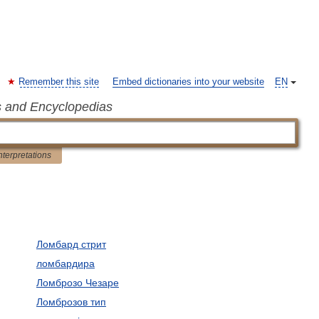
Remember this site
Embed dictionaries into your website
EN
s and Encyclopedias
nterpretations
Ломбард стрит
ломбардира
Ломброзо Чезаре
Ломброзов тип