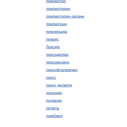
локомотор
локомоторен
локомоторни органи
локомоушн
локомоција
локрис
Локсија
локсодрома
локсокосмос
локсофталмичен
локус
локус деликти
локуција
лоларди
лолита
ломбард