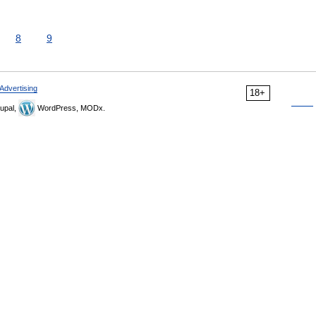
8
9
Advertising
18+
upal,
WordPress, MODx.