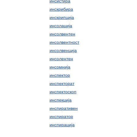
инсистира
инскрибира
инскрипција
инсолација
инсолвентен
инсолвентност
инсолвенција
инсолентен
инсомнија
инспектор
инспекторат
инспектоскоп
инспекција
инспиративен
инспиратор
инспирација