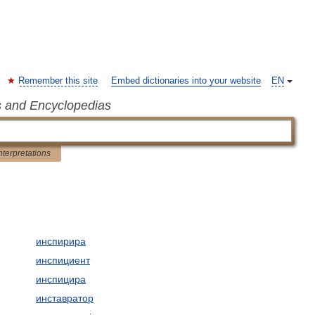
Remember this site
Embed dictionaries into your website
EN
s and Encyclopedias
nterpretations
инспирира
инспициент
инспицира
инставратор