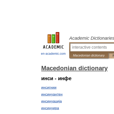
Academic Dictionarie
en-academic.com
Macedonian dictionary
I
Macedonian dictionary
инси - инфе
инсигнии
инсинуантен
инсинуација
инсинуира