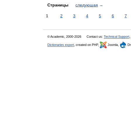
Страницы
следующая
→
1
2
3
4
5
6
7
© Academic, 2000-2026
Contact us:
Technical Support
,
Dictionaries export
, created on PHP,
Joomla,
Dr