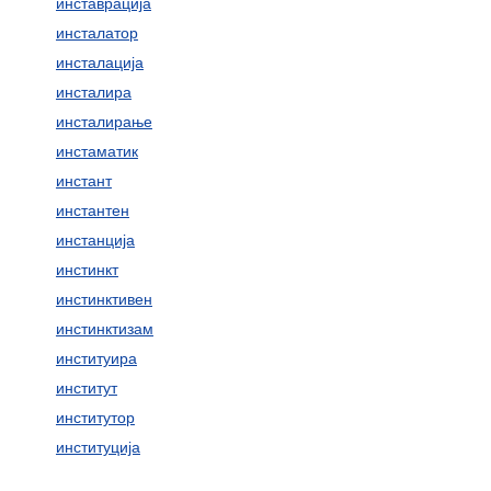
инставрација
инсталатор
инсталација
инсталира
инсталирање
инстаматик
инстант
инстантен
инстанција
инстинкт
инстинктивен
инстинктизам
институира
институт
институтор
институција