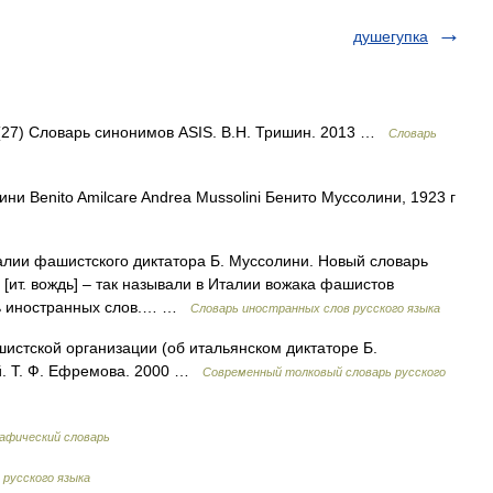
душегупка
 (27) Словарь синонимов ASIS. В.Н. Тришин. 2013 …
Словарь
 Benito Amilcare Andrea Mussolini Бенито Муссолини, 1923 г
талии фашистского диктатора Б. Муссолини. Новый словарь
 [ит. вождь] – так называли в Италии вожака фашистов
рь иностранных слов.… …
Словарь иностранных слов русского языка
истской организации (об итальянском диктаторе Б.
й. Т. Ф. Ефремова. 2000 …
Современный толковый словарь русского
афический словарь
русского языка