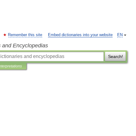
Remember this site
Embed dictionaries into your website
EN
s and Encyclopedias
Search!
nterpretations