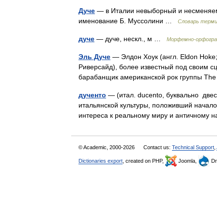
Дуче
— в Италии невыборный и несменяе
именование Б. Муссолини …
Словарь терми
дуче
— дуче, нескл., м …
Морфемно-орфогра
Эль Дуче
— Элдон Хоук (англ. Eldon Hoke
Риверсайд), более известный под своим с
барабанщик американской рок группы Th
дученто
— (итал. ducento, буквально двест
итальянской культуры, положивший начало
интереса к реальному миру и античному
© Academic, 2000-2026
Contact us:
Technical Support
,
Dictionaries export
, created on PHP,
Joomla,
Dr