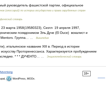
мый руководитель фашистской партии, официальное
нов (глоссарий) по истории государства и права зарубежных стран
фический словарь
; 23 марта 1958(19580323), Сиэтл 19 апреля 1997,
ценическим псевдонимом Эль Дуче (El Duce) вокалист и
e Mentors. Группа… …
Википедия
и), итальянское название XIII в. Период в истории
 искусству Проторенессанса. Характеризуется пробуждением
 наследию. * * * ДУЧЕНТО… …
Энциклопедический словарь
Advertising
18+
upal,
WordPress, MODx.