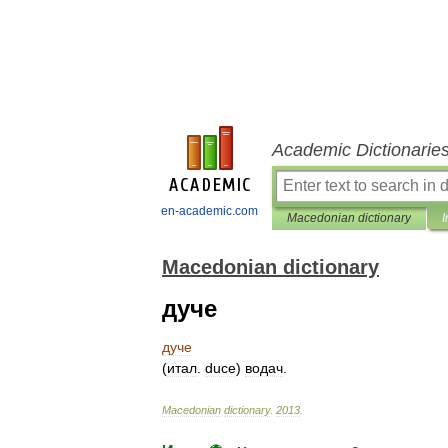
Academic Dictionarie
en-academic.com
Macedonian dictionary
I
Macedonian dictionary
дуче
дуче
(
итал
.
duce
)
водач
.
Macedonian
dictionary
.
2013
.