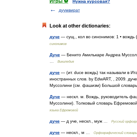
Игры ⚽
Нужна курсовая?
дуумвират
Look at other dictionaries:
дуче
— сущ., кол во синонимов: 1 • вождь
синонимов
Дуче
— Бенито Амилькаре Андреа Муссолини
…
Википедия
дуче
— (ит. duce вождь) так называли в И
иностранных слов. by EdwART, , 2009. дуче
Муссолини (см. фашизм) Большой слова
Дуче
— нескл. м. Вождь, руководитель фаш
Муссолини). Толковый словарь Ефремово
языка Ефремовой
дуче
— д уче, нескл., муж …
Русский орфогр
дуче
— нескл., м …
Орфографический словарь 