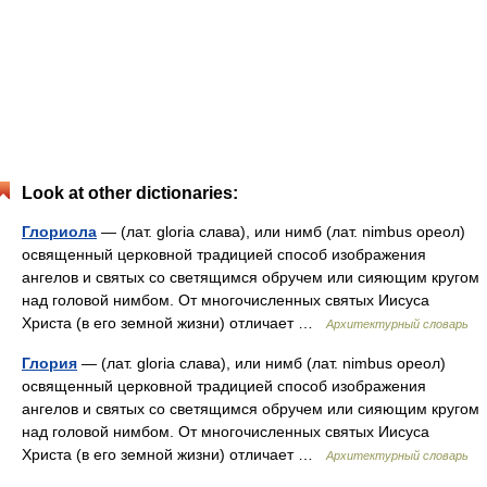
Look at other dictionaries:
Глориола
— (лат. gloria слава), или нимб (лат. nimbus ореол)
освященный церковной традицией способ изображения
ангелов и святых со светящимся обручем или сияющим кругом
над головой нимбом. От многочисленных святых Иисуса
Христа (в его земной жизни) отличает …
Архитектурный словарь
Глория
— (лат. gloria слава), или нимб (лат. nimbus ореол)
освященный церковной традицией способ изображения
ангелов и святых со светящимся обручем или сияющим кругом
над головой нимбом. От многочисленных святых Иисуса
Христа (в его земной жизни) отличает …
Архитектурный словарь