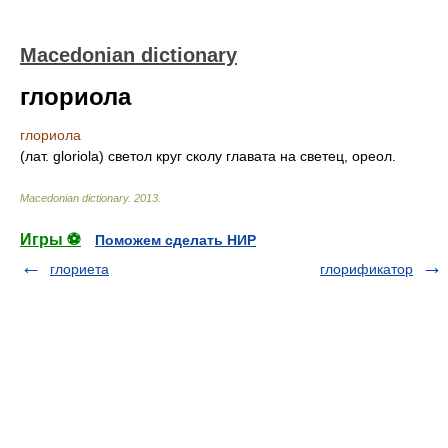
Macedonian dictionary
глориола
глориола
(лат. gloriola) светол круг сколу главата на светец, ореол.
Macedonian dictionary
.
2013
.
Игры ⚽
Поможем сделать НИР
глориета
глорификатор