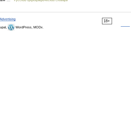
Русский орфографический словарь
Advertising
18+
upal,
WordPress, MODx.