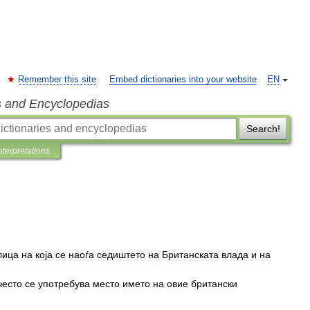
Remember this site
Embed dictionaries into your website
EN
s and Encyclopedias
Search!
nterpretations
лица
на
која
се
наоѓа
седиштето
на
Британската
влада
и
на
често
се
употребува
место
името
на
овие
британски