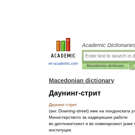
Academic Dictionarie
en-academic.com
Macedonian dictionary
I
Macedonian dictionary
Даунинг-стрит
Даунинг
-
стрит
(
анг
.
Downing
-
street
)
име
на
лондонската
у
Министерството
за
надворешни
работи
во
дипломатскиот
и
во
новинарскиот
јазик
институции
.