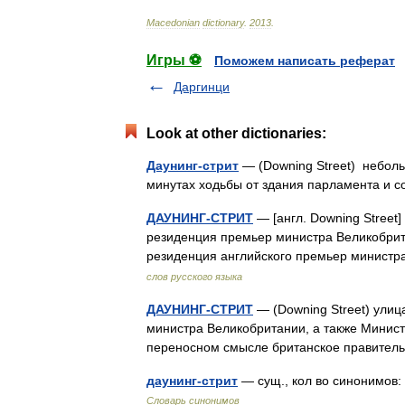
Macedonian
dictionary
.
2013
.
Игры ⚽
Поможем написать реферат
Даргинци
Look at other dictionaries:
Даунинг-стрит
— (Downing Street) неболь
минутах ходьбы от здания парламента и
ДАУНИНГ-СТРИТ
— [англ. Downing Street
резиденция премьер министра Великобрита
резиденция английского премьер министр
слов русского языка
ДАУНИНГ-СТРИТ
— (Downing Street) улиц
министра Великобритании, а также Минист
переносном смысле британское правите
даунинг-стрит
— сущ., кол во синонимов:
Словарь синонимов