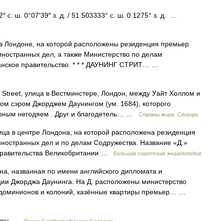
с. ш. 0°07′39″ з. д. / 51.503333° с. ш. 0.1275° з. д. …
 в Лондоне, на которой расположены резиденция премьер
ностранных дел, а также Министерство по делам
анское правительство. * * * ДАУНИНГ СТРИТ… …
 Street, улица в Вестминстере, Лондон, между Уайт Холлом и
ом сэром Джорджем Даунингом (ум. 1684), которого
рным негодяем . Друг и благодетель… …
Страны мира. Словарь
 в центре Лондона, на которой расположена резиденция
иностранных дел и по делам Содружества. Название «Д.»
л правительства Великобритании …
Большая советская энциклопедия
на, названная по имени английского дипломата и
ции Джорджа Даунинга. На Д. расположены министерство
м доминионов и колоний, казённые квартиры премьер… …
, жен …