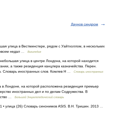
Даунов синдром
шая улица в Вестминстере, рядом с Уайтхоллом, в нескольких
 совсем недал …
Википедия
] небольшая улица в центре Лондона, на которой находится
нии, а также резиденция канцлера казначейства. Перен.
а. Словарь иностранных слов. Комлев Н …
Словарь иностранных
а в Лондоне, на которой расположена резиденция премьер
ерство иностранных дел и по делам Содружества. В
льство …
Большой Энциклопедический словарь
 1 • улица (26) Словарь синонимов ASIS. В.Н. Тришин. 2013 …