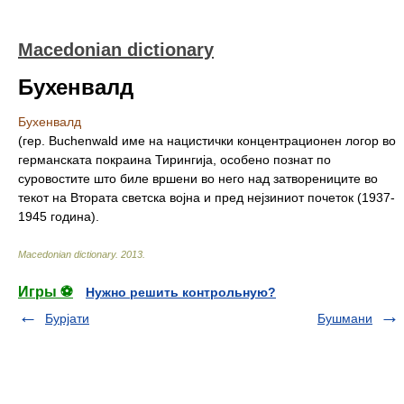
Macedonian dictionary
Бухенвалд
Бухенвалд
(гер. Buchenwald име на нацистички концентрационен логор во
германската покраина Тирингија, особено познат по
суровостите што биле вршени во него над затворениците во
текот на Втората светска војна и пред нејзиниот почеток (1937-
1945 година).
Macedonian dictionary
.
2013
.
Игры ⚽
Нужно решить контрольную?
Бурјати
Бушмани