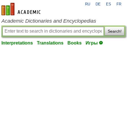
RU
DE
ES
FR
en-academic.com
Academic Dictionaries and Encyclopedias
Search!
Interpretations
Translations
Books
Игры ⚽