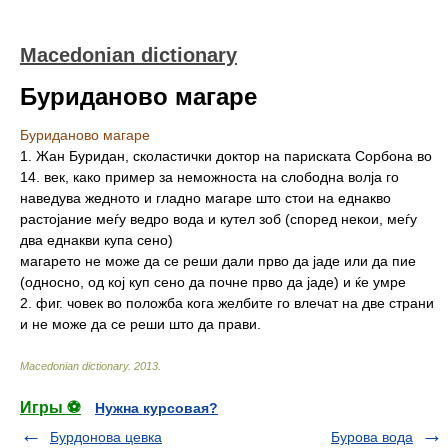
Macedonian dictionary
Буриданово магаре
Буриданово магаре
1. Жан Буридан, сколастички доктор на париската Сорбона во
14. век, како пример за неможноста на слободна волја го
наведува жедното и гладно магаре што стои на еднакво
растојание меѓу ведро вода и кутел зоб (според некои, меѓу
два еднакви купа сено)
магарето не може да се реши дали прво да јаде или да пие
(односно, од кој куп сено да почне прво да јаде) и ќе умре
2. фиг. човек во положба кога желбите го влечат на две страни
и не може да се реши што да прави.
Macedonian dictionary
.
2013
.
Игры ⚽
Нужна курсовая?
Бурдонова цевка
Бурова вода