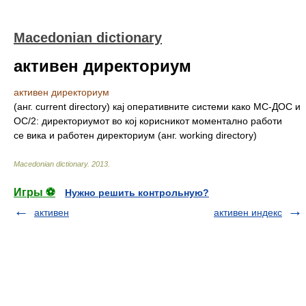
Macedonian dictionary
активен директориум
активен директориум
(анг. current directory) кај оперативните системи како МС-ДОС и
ОС/2: директориумот во кој корисникот моментално работи
се вика и работен директориум (анг. working directory)
Macedonian dictionary
.
2013
.
Игры ⚽
Нужно решить контрольную?
активен
активен индекс