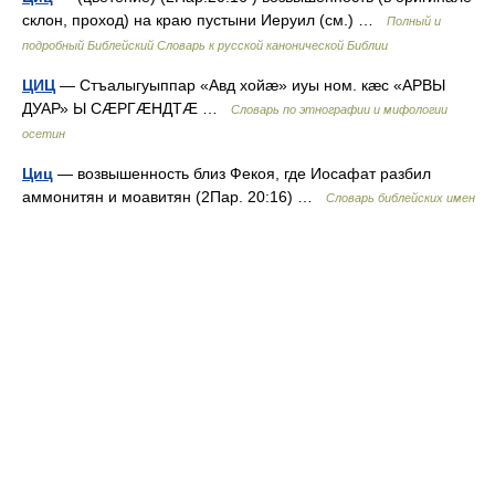
склон, проход) на краю пустыни Иеруил (см.) …
Полный и
подробный Библейский Словарь к русской канонической Библии
ЦИЦ
— Стъалыгуыппар «Авд хойæ» иуы ном. кæс «АРВЫ
ДУАР» Ы СÆРГÆНДТÆ …
Словарь по этнографии и мифологии
осетин
Циц
— возвышенность близ Фекоя, где Иосафат разбил
аммонитян и моавитян (2Пар. 20:16) …
Словарь библейских имен