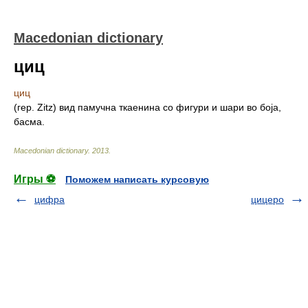
Macedonian dictionary
циц
циц
(гер. Zitz) вид памучна ткаенина со фигури и шари во боја,
басма.
Macedonian dictionary
.
2013
.
Игры ⚽
Поможем написать курсовую
цифра
цицеро