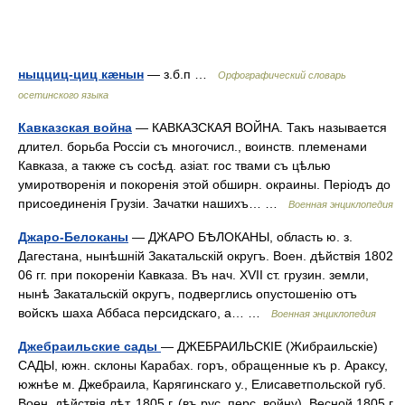
ныцциц-циц кæнын
— з.б.п …
Орфографический словарь
осетинского языка
Кавказская война
— КАВКАЗСКАЯ ВОЙНА. Такъ называется
длител. борьба Россіи съ многочисл., воинств. племенами
Кавказа, а также съ сосѣд. азіат. гос твами съ цѣлью
умиротворенія и покоренія этой обширн. окраины. Періодъ до
присоединенія Грузіи. Зачатки нашихъ… …
Военная энциклопедия
Джаро-Белоканы
— ДЖАРО БѢЛОКАНЫ, область ю. з.
Дагестана, нынѣшній Закатальскій округъ. Воен. дѣйствія 1802
06 гг. при покореніи Кавказа. Въ нач. XVII ст. грузин. земли,
нынѣ Закатальскій округъ, подверглись опустошенію отъ
войскъ шаха Аббаса персидскаго, а… …
Военная энциклопедия
Джебраильские сады
— ДЖЕБРАИЛЬСКІЕ (Жибраильскіе)
САДЫ, южн. склоны Карабах. горъ, обращенные къ р. Араксу,
южнѣе м. Джебраила, Карягинскаго у., Елисаветпольской губ.
Воен. дѣйствія лѣт. 1805 г. (въ рус. перс. войну). Весной 1805 г.