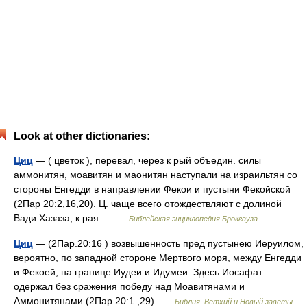
Look at other dictionaries:
Циц
— ( цветок ), перевал, через к рый объедин. силы
аммонитян, моавитян и маонитян наступали на израильтян со
стороны Енгедди в направлении Фекои и пустыни Фекойской
(2Пар 20:2,16,20). Ц. чаще всего отождествляют с долиной
Вади Хазаза, к рая… …
Библейская энциклопедия Брокгауза
Циц
— (2Пар.20:16 ) возвышенность пред пустынею Иеруилом,
вероятно, по западной стороне Мертвого моря, между Енгедди
и Фекоей, на границе Иудеи и Идумеи. Здесь Иосафат
одержал без сражения победу над Моавитянами и
Аммонитянами (2Пар.20:1 ,29) …
Библия. Ветхий и Новый заветы.