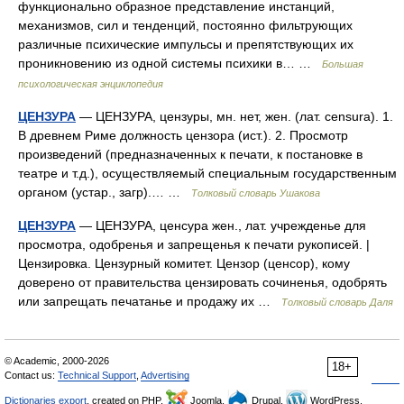
функционально образное представление инстанций,
механизмов, сил и тенденций, постоянно фильтрующих
различные психические импульсы и препятствующих их
проникновению из одной системы психики в… …
Большая
психологическая энциклопедия
ЦЕНЗУРА
— ЦЕНЗУРА, цензуры, мн. нет, жен. (лат. censura). 1.
В древнем Риме должность цензора (ист.). 2. Просмотр
произведений (предназначенных к печати, к постановке в
театре и т.д.), осуществляемый специальным государственным
органом (устар., загр).… …
Толковый словарь Ушакова
ЦЕНЗУРА
— ЦЕНЗУРА, ценсура жен., лат. учрежденье для
просмотра, одобренья и запрещенья к печати рукописей. |
Цензировка. Цензурный комитет. Цензор (ценсор), кому
доверено от правительства цензировать сочиненья, одобрять
или запрещать печатанье и продажу их …
Толковый словарь Даля
© Academic, 2000-2026
18+
Contact us:
Technical Support
,
Advertising
Dictionaries export
, created on PHP,
Joomla,
Drupal,
WordPress,