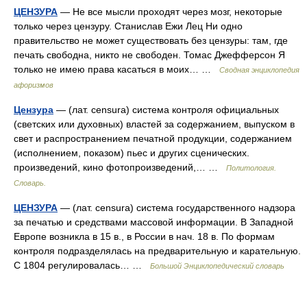
ЦЕНЗУРА
— Не все мысли проходят через мозг, некоторые
только через цензуру. Станислав Ежи Лец Ни одно
правительство не может существовать без цензуры: там, где
печать свободна, никто не свободен. Томас Джефферсон Я
только не имею права касаться в моих… …
Сводная энциклопедия
афоризмов
Цензура
— (лат. censura) система контроля официальных
(светских или духовных) властей за содержанием, выпуском в
свет и распространением печатной продукции, содержанием
(исполнением, показом) пьес и других сценических.
произведений, кино фотопроизведений,… …
Политология.
Словарь.
ЦЕНЗУРА
— (лат. censura) система государственного надзора
за печатью и средствами массовой информации. В Западной
Европе возникла в 15 в., в России в нач. 18 в. По формам
контроля подразделялась на предварительную и карательную.
С 1804 регулировалась… …
Большой Энциклопедический словарь