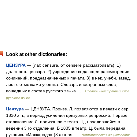
Look at other dictionaries:
ЦЕНЗУРА
— (лат. censura, от censere рассматривать). 1)
должность цензора. 2) учреждение ведающее рассмотрение
сочинений, предназначенных к печати. 3) в нек. учебн. завед.
лист с отметками ученика. Словарь иностранных слов,
вошедших в состав русского языка …
Словарь иностранных слов
русского языка
Цензура
— ЦЕНЗУРА. Произв. Л. появляются в печати с сер.
1830 х гг., в период усиления цензурных репрессий. Первое
столкновение Л. произошло с театр. Ц., находившейся в
ведении 3 го отделения. В 1835 в театр. Ц. была передана
рукопись «Маскарада» (3 актная …
Лермонтовская энциклопедия