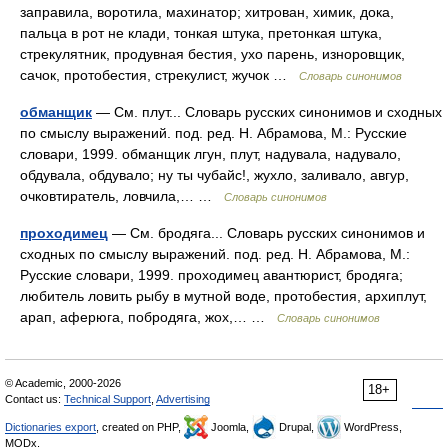
заправила, воротила, махинатор; хитрован, химик, дока,
пальца в рот не клади, тонкая штука, претонкая штука,
стрекулятник, продувная бестия, ухо парень, изноровщик,
сачок, протобестия, стрекулист, жучок …
Словарь синонимов
обманщик
— См. плут... Словарь русских синонимов и сходных
по смыслу выражений. под. ред. Н. Абрамова, М.: Русские
словари, 1999. обманщик лгун, плут, надувала, надувало,
обдувала, обдувало; ну ты чубайс!, жухло, заливало, авгур,
очковтиратель, ловчила,… …
Словарь синонимов
проходимец
— См. бродяга... Словарь русских синонимов и
сходных по смыслу выражений. под. ред. Н. Абрамова, М.:
Русские словари, 1999. проходимец авантюрист, бродяга;
любитель ловить рыбу в мутной воде, протобестия, архиплут,
арап, аферюга, побродяга, жох,… …
Словарь синонимов
© Academic, 2000-2026
18+
Contact us:
Technical Support
,
Advertising
Dictionaries export
, created on PHP,
Joomla,
Drupal,
WordPress,
MODx.