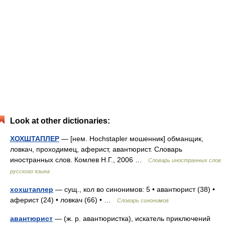
Look at other dictionaries:
ХОХШТАПЛЕР
— [нем. Hochstapler мошенник] обманщик,
ловкач, проходимец, аферист, авантюрист. Словарь
иностранных слов. Комлев Н.Г., 2006 …
Словарь иностранных слов
русского языка
хохштаплер
— сущ., кол во синонимов: 5 • авантюрист (38) •
аферист (24) • ловкач (66) • …
Словарь синонимов
авантюрист
— (ж. р. авантюристка), искатель приключений