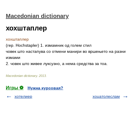
Macedonian dictionary
хохштаплер
хохштаплер
(гер. Hochstapler) 1. измамник од голем стил
човек што настапува со отмени манири во вршењето на разни
измами
2. човек што живее луксузно, а нема средства за тоа.
Macedonian dictionary
.
2013
.
Игры ⚽
Нужна курсовая?
хотелиер
хоџатолеслам