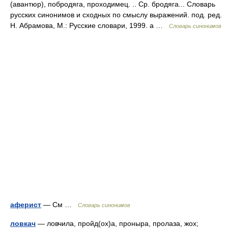
(авантюр), побродяга, проходимец. .. Ср. бродяга... Словарь
русских синонимов и сходных по смыслу выражений. под. ред.
Н. Абрамова, М.: Русские словари, 1999. а …
Словарь синонимов
аферист
— См …
Словарь синонимов
ловкач
— ловчила, пройд(ох)а, проныра, пролаза, жох;