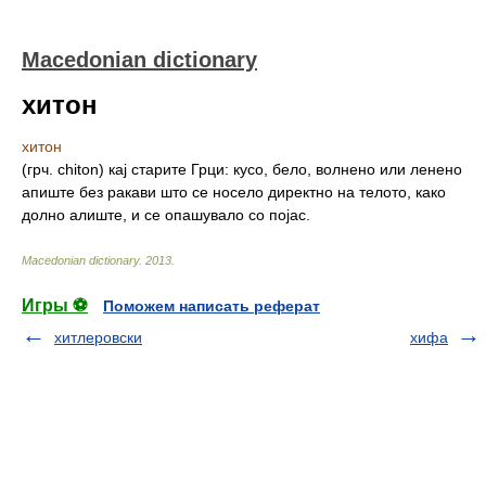
Macedonian dictionary
хитон
хитон
(грч. chiton) кај старите Грци: кусо, бело, волнено или ленено
апиште без ракави што се носело директно на телото, како
долно алиште, и се опашувало со појас.
Macedonian dictionary
.
2013
.
Игры ⚽
Поможем написать реферат
хитлеровски
хифа