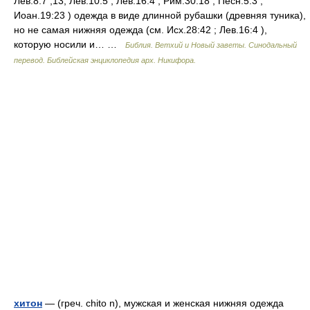
Лев.8:7 ,13; Лев.10:5 ; Лев.16:4 ; Рим.30:18 ; Песн.5:3 ;
Иоан.19:23 ) одежда в виде длинной рубашки (древняя туника),
но не самая нижняя одежда (см. Исх.28:42 ; Лев.16:4 ),
которую носили и… …
Библия. Ветхий и Новый заветы. Синодальный
перевод. Библейская энциклопедия арх. Никифора.
хитон
— (греч. chito n), мужская и женская нижняя одежда