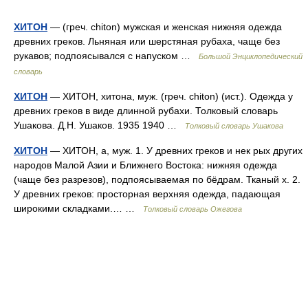
ХИТОН
— (греч. chiton) мужская и женская нижняя одежда
древних греков. Льняная или шерстяная рубаха, чаще без
рукавов; подпоясывался с напуском …
Большой Энциклопедический
словарь
ХИТОН
— ХИТОН, хитона, муж. (греч. chiton) (ист.). Одежда у
древних греков в виде длинной рубахи. Толковый словарь
Ушакова. Д.Н. Ушаков. 1935 1940 …
Толковый словарь Ушакова
ХИТОН
— ХИТОН, а, муж. 1. У древних греков и нек рых других
народов Малой Азии и Ближнего Востока: нижняя одежда
(чаще без разрезов), подпоясываемая по бёдрам. Тканый х. 2.
У древних греков: просторная верхняя одежда, падающая
широкими складками.… …
Толковый словарь Ожегова