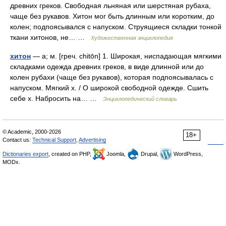
древних греков. Свободная льняная или шерстяная рубаха,
чаще без рукавов. Хитон мог быть длинным или коротким, до
колен; подпоясывался с напуском. Струящиеся складки тонкой
ткани хитонов, не… …
Художественная энциклопедия
хитон
— а; м. [греч. chitōn] 1. Широкая, ниспадающая мягкими
складками одежда древних греков, в виде длинной или до
колен рубахи (чаще без рукавов), которая подпоясывалась с
напуском. Мягкий х. / О широкой свободной одежде. Сшить
себе х. Набросить на… …
Энциклопедический словарь
© Academic, 2000-2026
18+
Contact us:
Technical Support
,
Advertising
Dictionaries export
, created on PHP,
Joomla,
Drupal,
WordPress,
MODx.