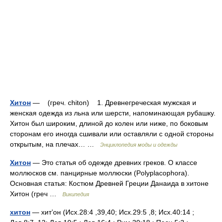
Хитон
— (греч. chiton) 1. Древнегреческая мужская и
женская одежда из льна или шерсти, напоминающая рубашку.
Хитон был широким, длиной до колен или ниже, по боковым
сторонам его иногда сшивали или оставляли с одной стороны
открытым, на плечах… …
Энциклопедия моды и одежды
Хитон
— Это статья об одежде древних греков. О классе
моллюсков см. панцирные моллюски (Polyplacophora).
Основная статья: Костюм Древней Греции Данаида в хитоне
Хитон (греч …
Википедия
хитон
— хит’он (Исх.28:4 ,39,40; Исх.29:5 ,8; Исх.40:14 ;