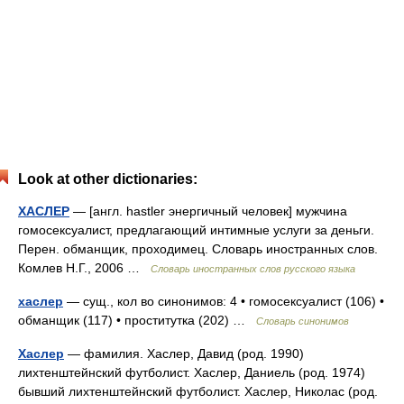
Look at other dictionaries:
ХАСЛЕР
— [англ. hastler энергичный человек] мужчина
гомосексуалист, предлагающий интимные услуги за деньги.
Перен. обманщик, проходимец. Словарь иностранных слов.
Комлев Н.Г., 2006 …
Словарь иностранных слов русского языка
хаслер
— сущ., кол во синонимов: 4 • гомосексуалист (106) •
обманщик (117) • проститутка (202) …
Словарь синонимов
Хаслер
— фамилия. Хаслер, Давид (род. 1990)
лихтенштейнский футболист. Хаслер, Даниель (род. 1974)
бывший лихтенштейнский футболист. Хаслер, Николас (род.