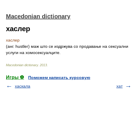
Macedonian dictionary
хаслер
хаслер
(анг. hustler) маж што се издржува со продавање на сексуални
услуги на хомосексуалците.
Macedonian dictionary
.
2013
.
Игры ⚽
Поможем написать курсовую
хаскала
хат