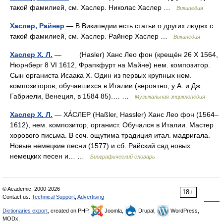
такой фамилией, см. Хаслер. Николас Хаслер …
Википедия
Хаслер, Райнер
— В Википедии есть статьи о других людях с
такой фамилией, см. Хаслер. Райнер Хаслер …
Википедия
Хаслер Х. Л.
— (Hasler) Ханс Лео фон (крещён 26 X 1564,
Нюрнберг 8 VI 1612, Фрапкфурт на Майне) нем. композитор.
Сын органиста Исаака X. Один из первых крупных нем.
композиторов, обучавшихся в Италии (вероятно, у А. и Дж.
Габриели, Венеция, в 1584 85).… …
Музыкальная энциклопедия
Хаслер Х. Л.
— ХÁСЛЕР (Haßler, Hassler) Ханс Лео фон (1564–
1612), нем. композитор, органист. Обучался в Италии. Мастер
хорового письма. В соч. ощутима традиция итал. мадригала.
Новые немецкие песни (1577) и сб. Райский сад новых
немецких песен и… …
Биографический словарь
© Academic, 2000-2026
18+
Contact us:
Technical Support
,
Advertising
Dictionaries export
, created on PHP,
Joomla,
Drupal,
WordPress,
MODx.