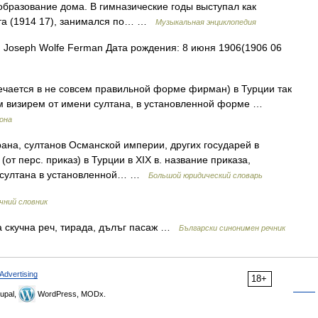
образование дома. В гимназические годы выступал как
н та (1914 17), занимался по… …
Музыкальная энциклопедия
Joseph Wolfe Ferman Дата рождения: 8 июня 1906(1906 06
речается в не совсем правильной форме фирман) в Турции так
им визирем от имени султана, в установленной форме …
рона
ана, султанов Османской империи, других государей в
 (от перс. приказ) в Турции в XIX в. название приказа,
и султана в установленной… …
Большой юридический словарь
чний словник
а скучна реч, тирада, дълъг пасаж …
Български синонимен речник
Advertising
18+
upal,
WordPress, MODx.