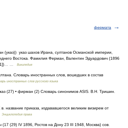
фермата
 (указ)) указ шахов Ирана, султанов Османской империи,
реднего Востока. Фамилия Ферман, Валентин Эдуардович (1896
: [1])… …
Википедия
лтана. Словарь иностранных слов, вошедших в состав
арь иностранных слов русского языка
каз (27) • фирман (2) Словарь синонимов ASIS. В.Н. Тришин.
X в. название приказа, издававшегося великим визирем от
…
Энциклопедия права
(29) IV 1896, Ростов на Дону 23 III 1948, Москва) сов.