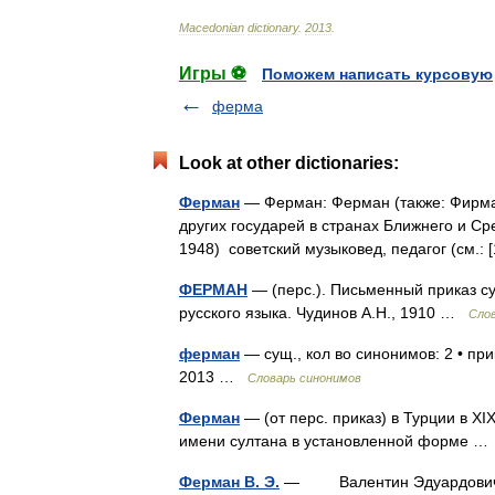
Macedonian
dictionary
.
2013
.
Игры ⚽
Поможем написать курсовую
ферма
Look at other dictionaries:
Ферман
— Ферман: Ферман (также: Фирман
других государей в странах Ближнего и С
1948) советский музыковед, педагог (см.
ФЕРМАН
— (перс.). Письменный приказ су
русского языка. Чудинов А.Н., 1910 …
Слов
ферман
— сущ., кол во синонимов: 2 • при
2013 …
Словарь синонимов
Ферман
— (от перс. приказ) в Турции в XI
имени султана в установленной форме 
Ферман В. Э.
— Валентин Эдуардович (17 