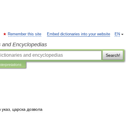
Remember this site
Embed dictionaries into your website
EN
s and Encyclopedias
Search!
nterpretations
в
указ
,
царска
дозвола