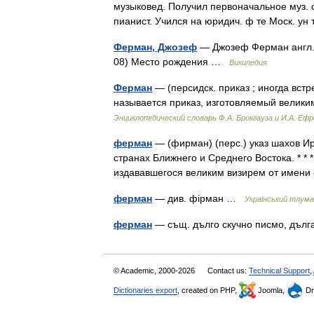
музыковед. Получил первоначальное муз. 
пианист. Учился на юридич. ф те Моск. у
Ферман, Джозеф
— Джозеф Ферман англ. 
08) Место рождения …
Википедия
Ферман
— (персидск. приказ ; иногда вст
называется приказ, изготовляемый велик
Энциклопедический словарь Ф.А. Брокгауза и И.А. Еф
ферман
— (фирман) (перс.) указ шахов Ир
странах Ближнего и Среднего Востока. * * *
издававшегося великим визирем от имен
ферман
— див. фірман …
Український тлума
ферман
— същ. дълго скучно писмо, дълг
© Academic, 2000-2026
Contact us:
Technical Support
,
Dictionaries export
, created on PHP,
Joomla,
Dr