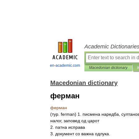
Academic Dictionarie
en-academic.com
Macedonian dictionary
I
Macedonian dictionary
ферман
ферман
(
тур
.
ferman
)
1
.
писмена
наредба
,
султано
налог
,
заповед
од
царот
2
.
патна
исправа
3
.
документ
со
важна
одлука
.