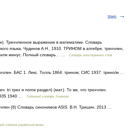
трио
лен). Трехчленное выражение в математике. Словарь
кого языка. Чудинов А.Н., 1910. ТРИНОМ в алгебре, трехчлен,
с или минус. Полный словарь… …
Словарь иностранных слов
рехчлен. БАС 1. Лекс. Толль 1864: трином; СИС 1937: трино/м …
 tri трех и nome раздел) (мат.). То же, что трехчлен.
 1935 1940 …
Толковый словарь Ушакова
ехчлен (8) Словарь синонимов ASIS. В.Н. Тришин. 2013 …
й словник української мови