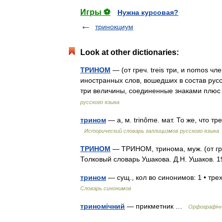
Игры ⚽
Нужна курсовая?
тринокциум
Look at other dictionaries:
ТРИНОМ
— (от греч. treis три, и nomos ч
иностранных слов, вошедших в состав русс
три величины, соединенные знаками плю
русского языка
трином
— а, м. trinôme. мат. То же, что т
Исторический словарь галлицизмов русского языка
ТРИНОМ
— ТРИНОМ, тринома, муж. (от греч.
Толковый словарь Ушакова. Д.Н. Ушаков.
трином
— сущ., кол во синонимов: 1 • тр
Словарь синонимов
триномічний
— прикметник …
Орфографічни