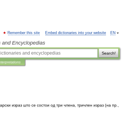
Remember this site
Embed dictionaries into your website
EN
s and Encyclopedias
Search!
nterpretations
арски
израз
што
се
состои
од
три
члена
,
тричлен
израз
(
на
пр
.,