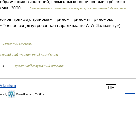
гебраических выражений, называемых одночленами; трёхчлен.
емова. 2000 …
Современный толковый словарь русского языка Ефремовой
номов, триному, триномам, трином, триномы, триномом,
 «Полная акцентуированная парадигма по А. А. Зализняку») …
й тлумачний словник
графічний словник української мови
лена …
Український тлумачний словник
Advertising
18+
upal,
WordPress, MODx.