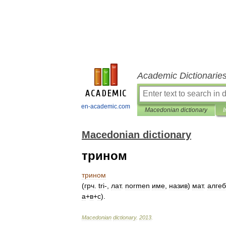
Academic Dictionarie
en-academic.com
Macedonian dictionary
I
Macedonian dictionary
трином
трином
(
грч
.
tri
-,
лат
.
normen
име
,
назив
)
мат
.
алгеб
а
+
в
+
с
).
Macedonian
dictionary
.
2013
.