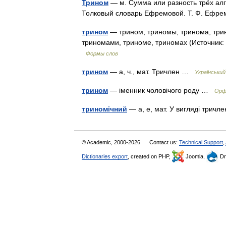
Трином
— м. Сумма или разность трёх ал
Толковый словарь Ефремовой. Т. Ф. Ефр
трином
— трином, триномы, тринома, три
триномами, триноме, триномах (Источник:
Формы слов
трином
— а, ч., мат. Тричлен …
Українськи
трином
— іменник чоловічого роду …
Орфо
триномічний
— а, е, мат. У вигляді трич
© Academic, 2000-2026
Contact us:
Technical Support
,
Dictionaries export
, created on PHP,
Joomla,
Dr