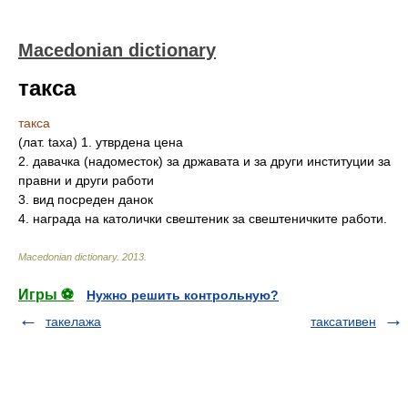
Macedonian dictionary
такса
такса
(лат. taxa) 1. утврдена цена
2. давачка (надоместок) за државата и за други институции за
правни и други работи
3. вид посреден данок
4. награда на католички свештеник за свештеничките работи.
Macedonian dictionary
.
2013
.
Игры ⚽
Нужно решить контрольную?
такелажа
таксативен