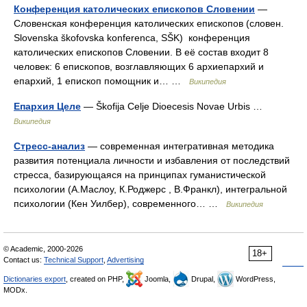
Конференция католических епископов Словении
—
Словенская конференция католических епископов (словен.
Slovenska škofovska konferenca, SŠK) конференция
католических епископов Словении. В её состав входит 8
человек: 6 епископов, возглавляющих 6 архиепархий и
епархий, 1 епископ помощник и… …
Википедия
Епархия Целе
— Škofija Celje Dioecesis Novae Urbis …
Википедия
Стресс-анализ
— современная интегративная методика
развития потенциала личности и избавления от последствий
стресса, базирующаяся на принципах гуманистической
психологии (А.Маслоу, К.Роджерс , В.Франкл), интегральной
психологии (Кен Уилбер), современного… …
Википедия
© Academic, 2000-2026
18+
Contact us:
Technical Support
,
Advertising
Dictionaries export
, created on PHP,
Joomla,
Drupal,
WordPress,
MODx.