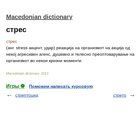
Macedonian dictionary
стрес
стрес
(анг. stress акцент, удар) реакција на организмот на акција од
некој агресивен агенс, душевно и телесно преоптоварување на
организмот во некои кризни моменти.
Macedonian dictionary
.
2013
.
Игры ⚽
Поможем написать курсовую
стрептоцид
стрето