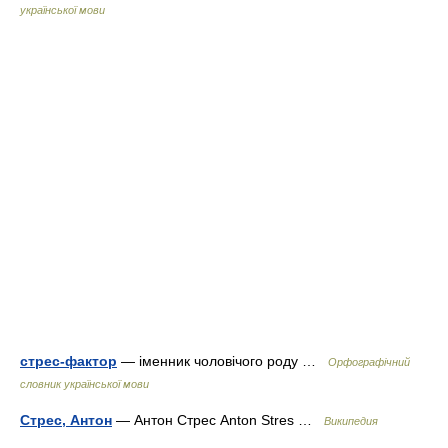
української мови
стрес-фактор
— іменник чоловічого роду …
Орфографічний
словник української мови
Стрес, Антон
— Антон Стрес Anton Stres …
Википедия