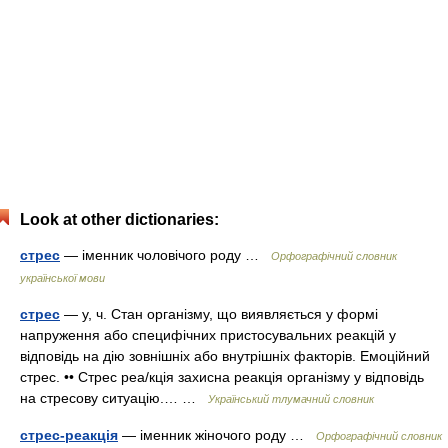
Look at other dictionaries:
стрес
— іменник чоловічого роду …
Орфографічний словник
української мови
стрес
— у, ч. Стан організму, що виявляється у формі
напруження або специфічних пристосувальних реакцій у
відповідь на дію зовнішніх або внутрішніх факторів. Емоційний
стрес. •• Стрес реа/кція захисна реакція організму у відповідь
на стресову ситуацію.… …
Український тлумачний словник
стрес-реакція
— іменник жіночого роду …
Орфографічний словник