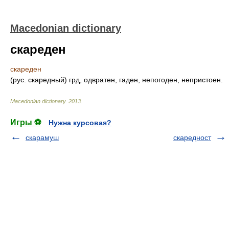
Macedonian dictionary
скареден
скареден
(рус. скаредный) грд, одвратен, гаден, непогоден, непристоен.
Macedonian dictionary
.
2013
.
Игры ⚽
Нужна курсовая?
скарамуш
скаредност