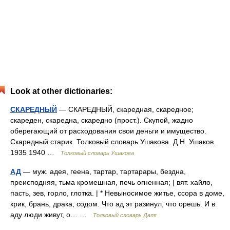
Look at other dictionaries:
СКАРЕДНЫЙ
— СКАРЕДНЫЙ, скаредная, скаредное;
скареден, скаредна, скаредно (прост.). Скупой, жадно
оберегающий от расходования свои деньги и имущество.
Скаредный старик. Толковый словарь Ушакова. Д.Н. Ушаков.
1935 1940 …
Толковый словарь Ушакова
АД
— муж. адея, геена, тартар, тартарары, бездна,
преисподняя, тьма кромешная, печь огненная; | вят. хайло,
пасть, зев, горло, глотка. | * Невыносимое житье, ссора в доме,
крик, брань, драка, содом. Что ад эт разинул, что орешь. И в
аду люди живут, о… …
Толковый словарь Даля