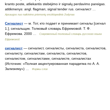
kranto poste, atliekantis stebėjimo ir signalų perdavimo pareigas.
atitikmenys: angl. flagman; signal tender rus. сигналист …
Apsaugos nuo naikinimo priemonių enciklopedinis žodynas
Сигналист
— м. Тот, кто подает и принимает сигналы [сигнал
1.]; сигнальщик. Толковый словарь Ефремовой. Т. Ф.
Ефремова. 2000 …
Современный толковый словарь русского языка
Ефремовой
сигналист
— сигналист, сигналисты, сигналиста, сигналистов,
сигналисту, сигналистам, сигналиста, сигналистов,
сигналистом, сигналистами, сигналисте, сигналистах
(Источник: «Полная акцентуированная парадигма по А. А.
Зализняку») …
Формы слов