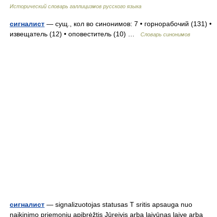
Исторический словарь галлицизмов русского языка
сигналист
— сущ., кол во синонимов: 7 • горнорабочий (131) •
извещатель (12) • оповеститель (10) …
Словарь синонимов
сигналист
— signalizuotojas statusas T sritis apsauga nuo
naikinimo priemonių apibrėžtis Jūreivis arba laivūnas laive arba