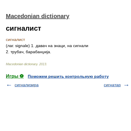
Macedonian dictionary
сигналист
сигналист
(лаг. signale) 1. давач на знаци, на сигнали
2. трубач, барабанџија.
Macedonian dictionary
.
2013
.
Игры ⚽
Поможем решить контрольную работу
сигнализира
сигнатар