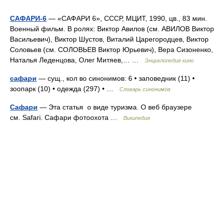
САФАРИ-6
— «САФАРИ 6», СССР, МЦИТ, 1990, цв., 83 мин.
Военный фильм. В ролях: Виктор Авилов (см. АВИЛОВ Виктор
Васильевич), Виктор Шустов, Виталий Царегородцев, Виктор
Соловьев (см. СОЛОВЬЕВ Виктор Юрьевич), Вера Сизоненко,
Наталья Леденцова, Олег Митяев,… …
Энциклопедия кино
сафари
— сущ., кол во синонимов: 6 • заповедник (11) •
зоопарк (10) • одежда (297) • …
Словарь синонимов
Сафари
— Эта статья о виде туризма. О веб браузере
см. Safari. Сафари фотоохота …
Википедия