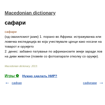
Macedonian dictionary
сафари
сафари
(од свахилскиот јазик) 1. порано во Африка: истражувачка или
ловечка експедиција во која учествувале црнци како носачи на
товарот и оружјето
2. денес: забавно патување по африканските земји заради лов
на диви животни (повеќе со фотоапарати отколку со оружје).
Macedonian dictionary
.
2013
.
Игры ⚽
Нужно сделать НИР?
сафар
сафизам