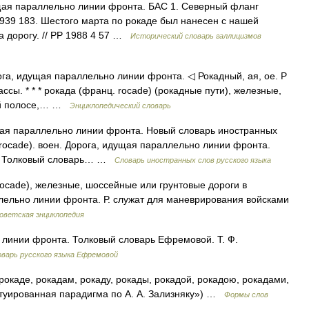
ящая параллельно линии фронта. БАС 1. Северный фланг
939 183. Шестого марта по рокаде был нанесен с нашей
а дорогу. // РР 1988 4 57 …
Исторический словарь галлицизмов
ога, идущая параллельно линии фронта. ◁ Рокадный, ая, ое. Р
ссы. * * * рокада (франц. rocade) (рокадные пути), железные,
вой полосе,… …
Энциклопедический словарь
щая параллельно линии фронта. Новый словарь иностранных
. rocade). воен. Дорога, идущая параллельно линии фронта.
м. Толковый словарь… …
Словарь иностранных слов русского языка
ade), железные, шоссейные или грунтовые дороги в
ельно линии фронта. Р. служат для маневрирования войсками
оветская энциклопедия
линии фронта. Толковый словарь Ефремовой. Т. Ф.
варь русского языка Ефремовой
рокаде, рокадам, рокаду, рокады, рокадой, рокадою, рокадами,
нтуированная парадигма по А. А. Зализняку») …
Формы слов