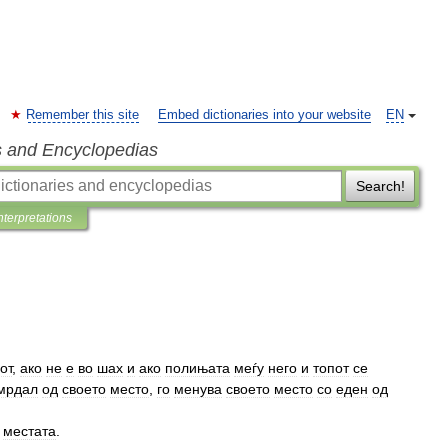
Remember this site
Embed dictionaries into your website
EN
s and Encyclopedias
Search!
nterpretations
от
,
ако
не
е
во
шах
и
ако
полињата
меѓу
него
и
топот
се
мрдал
од
своето
место
,
го
менува
своето
место
со
еден
од
местата
.