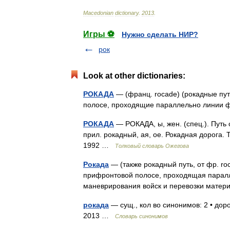
Macedonian
dictionary
.
2013
.
Игры ⚽
Нужно сделать НИР?
рок
Look at other dictionaries:
РОКАДА
— (франц. rocade) (рокадные пут
полосе, проходящие параллельно линии
РОКАДА
— РОКАДА, ы, жен. (спец.). Путь
прил. рокадный, ая, ое. Рокадная дорога.
1992 …
Толковый словарь Ожегова
Рокада
— (также рокадный путь, от фр. ro
прифронтовой полосе, проходящая паралл
маневрирования войск и перевозки матер
рокада
— сущ., кол во синонимов: 2 • доро
2013 …
Словарь синонимов