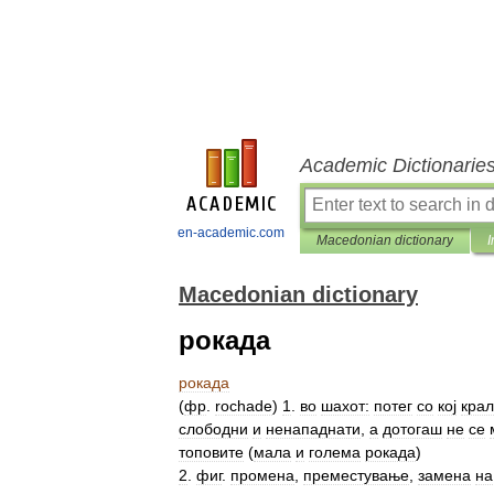
Academic Dictionarie
en-academic.com
Macedonian dictionary
I
Macedonian dictionary
рокада
рокада
(
фр
.
rochade
)
1
.
во
шахот:
потег
со
кој
крал
слободни
и
ненападнати
,
а
дотогаш
не
се
топовите
(
мала
и
голема
рокада
)
2
.
фиг
.
промена
,
преместување
,
замена
на