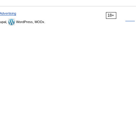
Advertising
18+
upal,
WordPress, MODx.