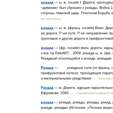
рокада
— ы, ж. rocade f. Дорога, проход
<дивизии> был сброшен с рокады. Война 1
стороны тяжелый удар. Платонов Борьба з
русского языка
рокада
— ы; ж. [франц. rocade] Воен. Дор
ая дорога. Р ые пути. Р ое направление тра
грунтовые и другие дороги в прифронто
рокада
— (фр. rocade) воен. дорога, иду
слов. by EdwART, , 2009. рокада ы, ж. (фр
Рокадный относящийся к рокаде, рокада
Рокада
— рокадные пути (от франц. roc
прифронтовой полосе, проходящие паралл
и материальными средствами …
Большая с
Рокада
— ж. Дорога, идущая параллельно 
Ефремова. 2000 …
Современный толковый сло
рокада
— рокада, рокады, рокады, рокад, 
рокаде, рокадах (Источник: «Полная акце