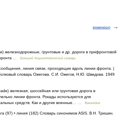
рокенрол
и) железнодорожные, грунтовые и др. дороги в прифронтовой
 фронта …
Большой Энциклопедический словарь
 сообщения, линия связи, проходящие вдоль линии фронта. |
 Толковый словарь Ожегова. С.И. Ожегов, Н.Ю. Шведова. 1949
cade) железная, шоссейная или грунтовая дорога в
ельно линии фронта. Рокады используются для
иальных средств. Как и другие военные… …
Википедия
га (97) • линия (182) Словарь синонимов ASIS. В.Н. Тришин.