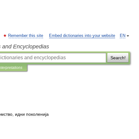
Remember this site
Embed dictionaries into your website
EN
s and Encyclopedias
Search!
nterpretations
омство
,
идни
поколенија