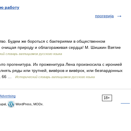
ю работу
прогерија
мство. Будем же бороться с бактериями в общественном
, очищая природу и облагораживая сердца! М. Шишкин Взятие
ий словарь галлицизмов русского языка
е, что прогенитура. Их проженитура Лена произносила с иронией
лнять ряды или трутней, вивёров и вивёрок, или безпардонных
3 1 66 …
Исторический словарь галлицизмов русского языка
Advertising
18+
upal,
WordPress, MODx.