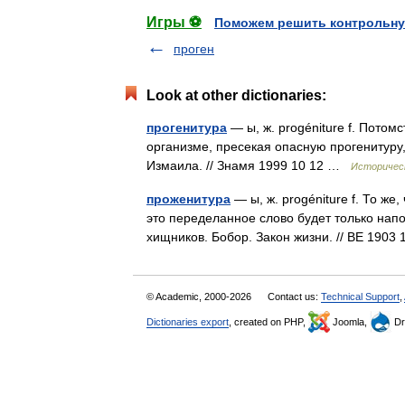
Игры ⚽
Поможем решить контрольну
проген
Look at other dictionaries:
прогенитура
— ы, ж. progéniture f. Пото
организме, пресекая опасную прогенитуру
Измаила. // Знамя 1999 10 12 …
Историческ
проженитура
— ы, ж. progéniture f. То ж
это переделанное слово будет только напо
хищников. Бобор. Закон жизни. // ВЕ 190
© Academic, 2000-2026
Contact us:
Technical Support
,
Dictionaries export
, created on PHP,
Joomla,
Dr