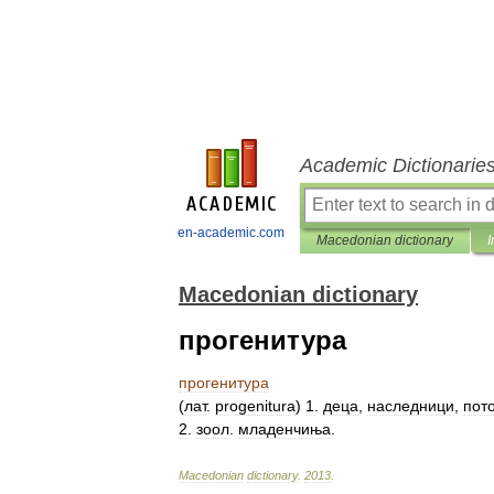
Academic Dictionarie
en-academic.com
Macedonian dictionary
I
Macedonian dictionary
прогенитура
прогенитура
(
лат
.
progenitura
)
1
.
деца
,
наследници
,
пот
2
.
зоол
.
младенчиња
.
Macedonian
dictionary
.
2013
.