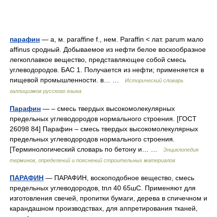
парафин
— а, м. paraffine f., нем. Paraffin < лат. parum мало
affinus сродный. Добываемое из нефти белое воскообразное
легкоплавкое вещество, представляющее собой смесь
углеводородов. БАС 1. Получается из нефти; применяется в
пищевой промышленности. в… …
Исторический словарь
галлицизмов русского языка
Парафин
— – смесь твердых высокомолекулярных
предельных углеводородов нормального строения. [ГОСТ
26098 84] Парафин – смесь твердых высокомолекулярных
предельных углеводородов нормального строения.
[Терминологический словарь по бетону и… …
Энциклопедия
терминов, определений и пояснений строительных материалов
ПАРАФИН
— ПАРАФИН, воскоподобное вещество, смесь
предельных углеводородов, tпл 40 65шC. Применяют для
изготовления свечей, пропитки бумаги, дерева в спичечном и
карандашном производствах, для аппретирования тканей,