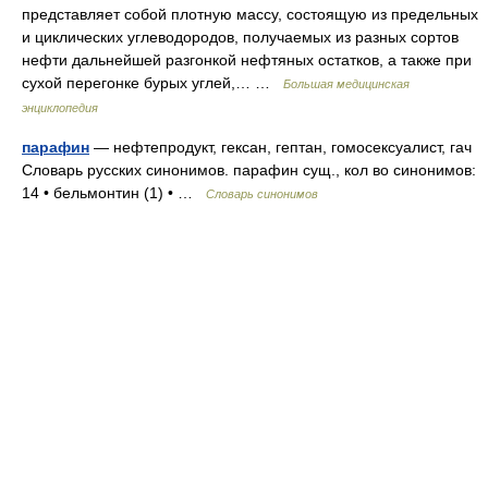
представляет собой плотную массу, состоящую из предельных
и циклических углеводородов, получаемых из разных сортов
нефти дальнейшей разгонкой нефтяных остатков, а также при
сухой перегонке бурых углей,… …
Большая медицинская
энциклопедия
парафин
— нефтепродукт, гексан, гептан, гомосексуалист, гач
Словарь русских синонимов. парафин сущ., кол во синонимов:
14 • бельмонтин (1) • …
Словарь синонимов