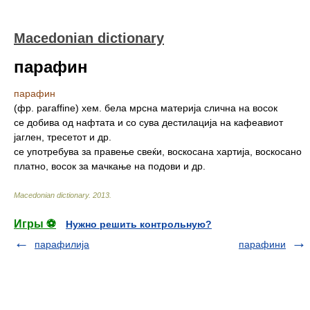
Macedonian dictionary
парафин
парафин
(фр. paraffine) хем. бела мрсна материја слична на восок
се добива од нафтата и со сува дестилација на кафеавиот
јаглен, тресетот и др.
се употребува за правење свеќи, воскосана хартија, воскосано
платно, восок за мачкање на подови и др.
Macedonian dictionary
.
2013
.
Игры ⚽
Нужно решить контрольную?
парафилија
парафини