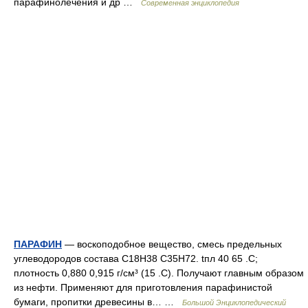
парафинолечения и др …
Современная энциклопедия
ПАРАФИН
— воскоподобное вещество, смесь предельных
углеводородов состава С18Н38 С35Н72. tпл 40 65 .С;
плотность 0,880 0,915 г/см³ (15 .С). Получают главным образом
из нефти. Применяют для приготовления парафинистой
бумаги, пропитки древесины в… …
Большой Энциклопедический