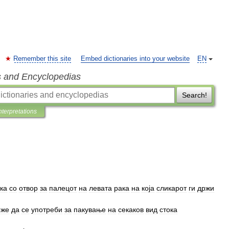
Remember this site
Embed dictionaries into your website
EN
s and Encyclopedias
Search!
nterpretations
ка
со
отвор
за
палецот
на
левата
рака
на
која
сликарот
ги
држи
оже
да
се
употреби
за
пакување
на
секаков
вид
стока