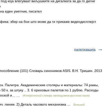
под
која
влегуваат
виљушките
на
дигалката
за
да
го
дигне
о
на
еден
уметник
,
писател
афика:
збир
на
бои
што
може
да
ги
прикаже
видеодисплејот
.
палетизација
способление (101) Словарь синонимов ASIS. В.Н. Тришин. 2013
, иск. Палитра. Академические столяры и материалы: 74 рамы,
о 50 к. за штуку .. 3. 6 ореховых палетов по 1 рублю. Расходы
 Плоской и… …
Исторический словарь галлицизмов русского языка
тич. линии. 2) Деталь часового механизма …
Большой