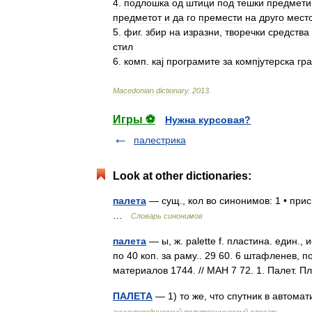
4
.
подлошка
од
штици
под
тешки
предмети
предметот
и
да
го
премести
на
друго
мест
5
.
фиг
.
збир
на
изразни
,
творечки
средства
стил
6
.
комп
.
кај
програмите
за
компјутерска
гр
Macedonian
dictionary
.
2013
.
Игры ⚽
Нужна курсовая?
палестрика
Look at other dictionaries:
палета
— сущ., кол во синонимов: 1 • при
…
Словарь синонимов
палета
— ы, ж. palette f. пластина. един.
по 40 коп. за раму.. 29 60. 6 штафленев, п
материалов 1744. // МАН 7 72. 1. Палет.
ПАЛЕТА
— 1) то же, что спутник в автома