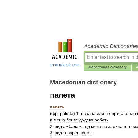
Academic Dictionarie
en-academic.com
Macedonian dictionary
I
Macedonian dictionary
палета
палета
(
фр
.
palette
)
1
.
овална
или
четвртеста
плоч
и
меша
боите
додека
работи
2
.
вид
амбалажа
од
мека
ламарина
што
м
3
.
вид
товарен
вагон