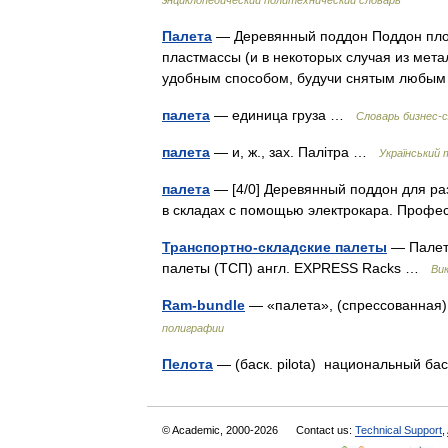
энциклопедический политехнический словарь
Палета
— Деревянный поддон Поддон плос
пластмассы (и в некоторых случая из мет
удобным способом, будучи снятым люб
палета
— единица груза …
Словарь бизнес-
палета
— и, ж., зах. Палітра …
Український 
палета
— [4/0] Деревянный поддон для ра
в складах с помощью электрокара. Проф
Транспортно-складские палеты
— Палета
палеты (ТСП) англ. EXPRESS Racks …
Ви
Ram-bundle
— «палета», (спрессованная
полиграфии
Пелота
— (баск. pilota) национальный ба
© Academic, 2000-2026
Contact us:
Technical Support
,