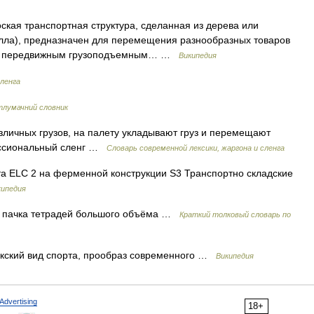
кая транспортная структура, сделанная из дерева или
алла), предназначен для перемещения разнообразных товаров
ым передвижным грузоподъемным… …
Википедия
сленга
тлумачний словник
зличных грузов, на палету укладывают груз и перемещают
ессиональный сленг …
Cловарь современной лексики, жаргона и сленга
 ELC 2 на ферменной конструкции S3 Транспортно складские
кипедия
) пачка тетрадей большого объёма …
Краткий толковый словарь по
скский вид спорта, прообраз современного …
Википедия
Advertising
18+