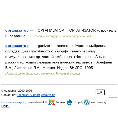
организатор
— I. ОРГАНИЗАТОР ОРГАНИЗАТОР, устроитель
II. создание …
Словарь-тезаурус синонимов русской речи
организатор
— organizer организатор. Участок эмбриона,
обладающий способностью к морфо генетическому
стимулированию др. частей эмбриона. (Источник: «Англо
русский толковый словарь генетических терминов». Арефьев
В.А., Лисовенко Л.А., Москва: Изд во ВНИРО, 1995 …
Молекулярная биология и генетика. Толковый словарь.
© Academic, 2000-2026
18+
Contact us:
Technical Support
,
Advertising
Dictionaries export
, created on PHP,
Joomla,
Drupal,
WordPress,
MODx.