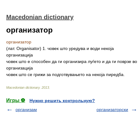
Macedonian dictionary
организатор
организатор
(лат. Organisator) 1. човек што уредува и води некоја
организација
човек што е способен да ги организира луѓето и да ги поврзе во
организација
човек што се грижи за подготвувањето на некоја пиредба.
Macedonian dictionary
.
2013
.
Игры ⚽
Нужно решить контрольную?
организам
организаторски