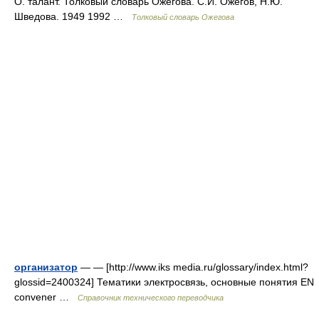
О. талант. Толковый словарь Ожегова. С.И. Ожегов, Н.Ю.
Шведова. 1949 1992 …
Толковый словарь Ожегова
организатор
— — [http://www.iks media.ru/glossary/index.html?
glossid=2400324] Тематики электросвязь, основные понятия EN
convener …
Справочник технического переводчика