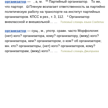
организатор
— , а, м. ** Партийный организатор. То же,
что парторг. ◘ Пленум возлагает ответственность за партийно
политическую работу на транспорте на институт партийных
организаторов. КПСС в рез., т. 3, 112. * Организатор
внеклассной и внешкольной… …
Толковый словарь языка Совдепии
организатор
— сущ., м., употр. сравн. часто Морфология:
(нет) кого? организатора, кому? организатору, (вижу) кого?
организатора, кем? организатором, о ком? об организаторе;
мн. кто? организаторы, (нет) кого? организаторов, кому?
организаторам, (вижу) кого?… …
Толковый словарь Дмитриева