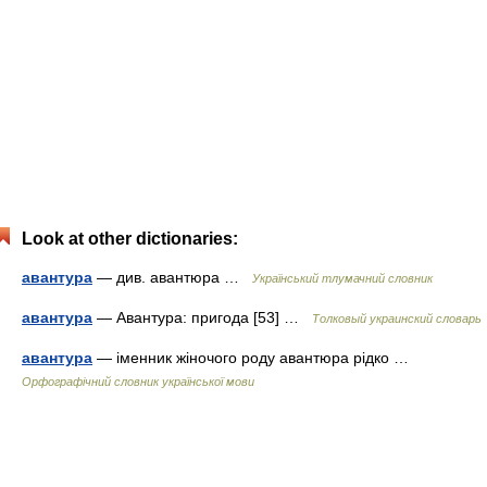
Look at other dictionaries:
авантура
— див. авантюра …
Український тлумачний словник
авантура
— Авантура: пригода [53] …
Толковый украинский словарь
авантура
— іменник жіночого роду авантюра рідко …
Орфографічний словник української мови