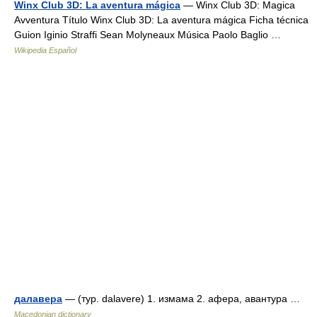
Winx Club 3D: La aventura mágica
— Winx Club 3D: Magica
Avventura Título Winx Club 3D: La aventura mágica Ficha técnica
Guion Iginio Straffi Sean Molyneaux Música Paolo Baglio …
Wikipedia Español
далавера
— (тур. dalavere) 1. измама 2. афера, авантура …
Macedonian dictionary