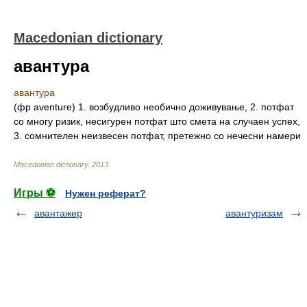
Macedonian dictionary
авантура
авантура
(фр aventure) 1. возбудливо необично доживување, 2. потфат
со многу ризик, несигурен потфат што смета на случаен успех,
3. сомнителен неизвесен потфат, претежно со нечесни намери
Macedonian dictionary
.
2013
.
Игры ⚽
Нужен реферат?
авантажер
авантуризам