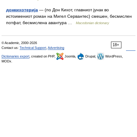
донкихотерија
— (по Дон Кихот, главниот јунак во
истоимениот роман на Мигел Сервантес) смешен, бесмислен
потфат, бесмислена авантура …
Macedonian dictionary
© Academic, 2000-2026
18+
Contact us:
Technical Support
,
Advertising
Dictionaries export
, created on PHP,
Joomla,
Drupal,
WordPress,
MODx.