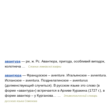
авантура
— ри, ж. Рс. Авантюра, пригода, особливий випадок,
колотнеча …
Словник лемківскої говірки
авантюра
— Французское – aventure. Итальянское – avventura.
Испанское – aventura. Позднелатинское – aventurus
(долженствующий случиться). В русском языке это слово (в
форме «авантура») встречается в Архиве Куракина (1727 г.), в
форме авантюр – у Курганова… …
Этимологический словарь
русского языка Семенова