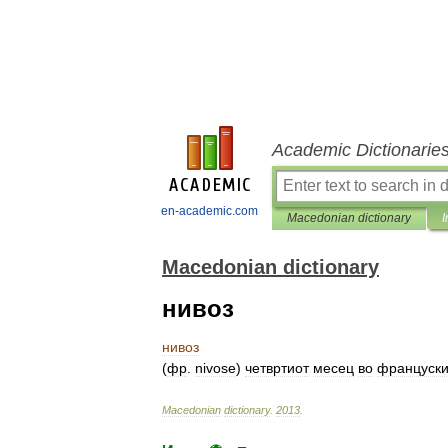
Academic Dictionarie
en-academic.com
Macedonian dictionary
I
Macedonian dictionary
нивоз
нивоз
(
фр
.
nivose
)
четвртиот
месец
во
француски
Macedonian
dictionary
.
2013
.