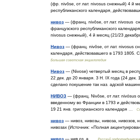
(фр. nivôse, от лат. nivosus снежный) 4 й 
республиканского календаря, действовав
нивоз
— (франц. nivôse, от лат. nivosus с
французского республиканского календаря (
nivosus снежный), 4 й месяц (21/23 дека
Нивоз
— (франц. nivôse, от лат. nivosu
календаря, действовавшего в 1793 1805. 
Большая советская энциклопедия
Нивоз
— (Nivose) четвертый месяц в респ
22 дек. до 20 января. 3 Н. IX года (24 дек.
сделано покушение так наз. адской маш
НИВОЗ
— (франц. Nivôse, от лат. nivósus 
введенному во Франции в 1793 и действова
19 21 янв. григорианского календаря …
С
нивоз
— нивоз, нивозы, нивоза, нивозов, н
нивозах (Источник: «Полная акцентуирова
нивоз
— нив оз, а …
Русский орфографически