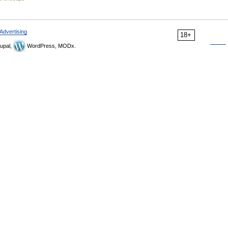
Advertising
18+
upal,
WordPress, MODx.