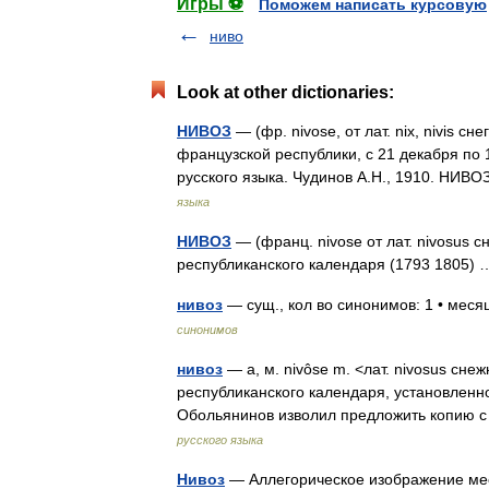
Игры ⚽
Поможем написать курсовую
ниво
Look at other dictionaries:
НИВОЗ
— (фр. nivose, от лат. nix, nivis с
французской республики, с 21 декабря по 
русского языка. Чудинов А.Н., 1910. НИ
языка
НИВОЗ
— (франц. nivose от лат. nivosus с
республиканского календаря (1793 1805
нивоз
— сущ., кол во синонимов: 1 • мес
синонимов
нивоз
— а, м. nivôse m. <лат. nivosus сне
республиканского календаря, установленно
Обольянинов изволил предложить копию 
русского языка
Нивоз
— Аллегорическое изображение меся