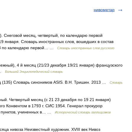
нивометар
нег). Снеговой месяц, четвертый, по календарю первой
19 января. Словарь иностранных слов, вошедших в состав
ВОЗ по календарю первой… …
Словарь иностранных слов русского
нежный), 4 й месяц (21/23 декабря 19/21 января) французского
) …
Большой Энциклопедический словарь
яц (135) Словарь синонимов ASIS. В.Н. Тришин. 2013 …
Словарь
жный. Четвертый месяц (с 21 23 декабря по 19 21 января)
го Конвентом в 1793 г. СИС 1954. Генерал прокурор
с пунктов, учиненных в… …
Исторический словарь галлицизмов
ца нивоза Неизвестный художник. XVIII век Нивоз