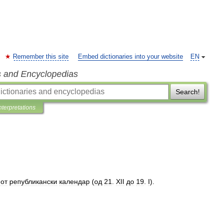
Remember this site
Embed dictionaries into your website
EN
s and Encyclopedias
Search!
nterpretations
от
републикански
календар
(
од
21
.
XII
до
19
.
I
).