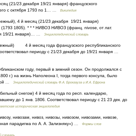
месяц (21/23 декабря 19/21 января) французского
шего с октября 1793 по 1… …
Википедия
нежный), 4 й месяц (21/23 декабря 19/21 января)
1793 1805). * * * НИВОЗ НИВОЗ (франц. nivose, от лат.
бря 19/21 января)… …
Энциклопедический словарь
s снежный) 4 й месяц года французского республиканского
Соответствовал периоду с 21/23 декабря до 19/21 января …
убликанском году, первый в зимний сезон. Он продолжался с
 1800 г.) на жизнь Наполеона I, тогда первого консула, было
иной …
Энциклопедический словарь Ф.А. Брокгауза и И.А. Ефрона
обильный снегом) 4 й месяц года по респ. календарю,
вшему до 1 янв. 1806. Соответствовал периоду с 21 23 дек. до
оветская историческая энциклопедия
ивозу, нивозам, нивоз, нивозы, нивозом, нивозами, нивозе,
нная парадигма по А. А. Зализняку») …
Формы слов
й словарь