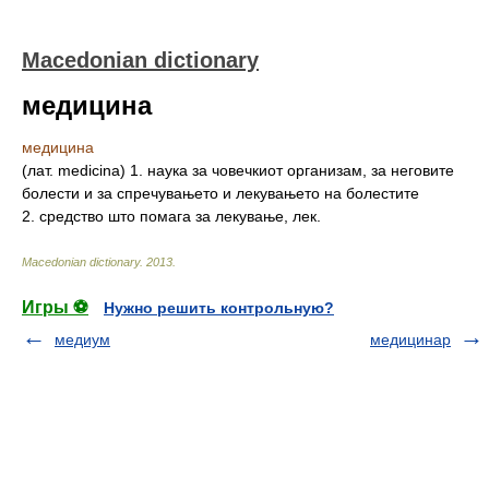
Macedonian dictionary
медицина
медицина
(лат. medicina) 1. наука за човечкиот организам, за неговите
болести и за спречувањето и лекувањето на болестите
2. средство што помага за лекување, лек.
Macedonian dictionary
.
2013
.
Игры ⚽
Нужно решить контрольную?
медиум
медицинар