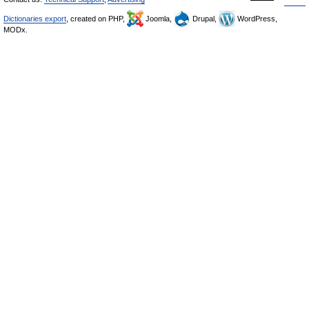
Dictionaries export
, created on PHP,
Joomla,
Drupal,
WordPress,
MODx.