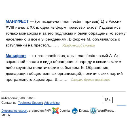
МАНИФЕСТ
— (от позднелат. manifestum призыв) 1) в России
XVIII начала XX в. одна из форм правовых актов. Издавались
только монархом и за его подписью и были обращены ко всему
населению и всем учреждениям. В форме М. объявлялось о
вступлении на престол,… …
Юридический словарь
Манифест
— от лат. manifestus, англ. manifesto явный А. Акт
верховной власти в виде обращения к народу в связи с каким
либо крупным политическим событием. Б. Обращение,
декларация общественных организаций, политических партий
программного характера. В.… …
Словарь бизнес-терминов
© Academic, 2000-2026
18+
Contact us:
Technical Support
,
Advertising
Dictionaries export
, created on PHP,
Joomla,
Drupal,
WordPress,
MODx.