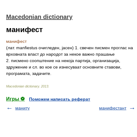
Macedonian dictionary
манифест
манифест
(лат. manfiestus очигледен, јасен) 1. свечен писмен проглас на
врховната власт до народот за некое важно прашање
2. писмено соопштение на некоја партија, организација,
здружение и сл. во кое се изнесуваат основните ставови,
програмата, задачите.
Macedonian dictionary
.
2013
.
Игры ⚽
Поможем написать реферат
маниту
манифестант