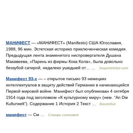
МАНИФЕСТ
— «МАНИФЕСТ» (Manifesto) США Югославия,
1988, 96 мин. Эстетская историко приключенческая комедия.
Предыдущая лента знаменитого ниспровергателя Душана
Макавеева, «Парень из фирмы Кока Кола», была довольно
беззубой сатирой, недалеко ушедшей от… …
Энциклопедия кино
Манифест 93-х
— – открытое письмо 93 немецких
интеллектуалов в защиту действий Германии в начинающейся
Первой мировой войне. Манифест был опубликован 4 октября
1914 года под заголовком «К культурному миру» (нем. “An Die
Kulturwelt”). Содержание 1 История 2 Текст …
Википедия
манифест
— См …
Словарь синонимов