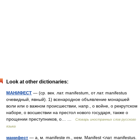
Look at other dictionaries:
МАНИФЕСТ
— (ср. век. лат. manifestum, от лат. manifestus
очевидный, явный). 1) всенародное объявление монаршей
воли или о важном происшествии, напр., о войне, о рекрутском
наборе, о восшествии на престол нового государя, также о
прощении преступников, о… …
Словарь иностранных слов русского
языка
манифест
— а, м. manifeste m., нем. Manifest <лат. manifestus.