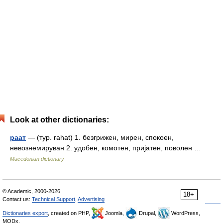
Look at other dictionaries:
раат
— (тур. rahat) 1. безгрижен, мирен, спокоен,
невознемируван 2. удобен, комотен, пријатен, поволен …
Macedonian dictionary
© Academic, 2000-2026
18+
Contact us:
Technical Support
,
Advertising
Dictionaries export
, created on PHP,
Joomla,
Drupal,
WordPress,
MODx.