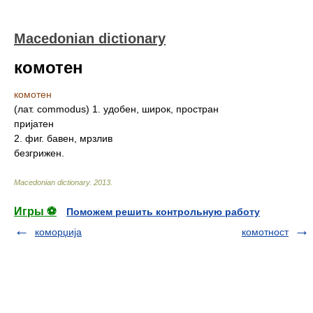
Macedonian dictionary
комотен
комотен
(лат. commodus) 1. удобен, широк, простран
пријатен
2. фиг. бавен, мрзлив
безгрижен.
Macedonian dictionary
.
2013
.
Игры ⚽
Поможем решить контрольную работу
коморџија
комотност