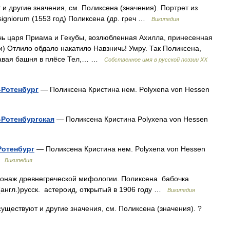
и другие значения, см. Поликсена (значения). Портрет из
signiorum (1553 год) Поликсена (др. греч …
Википедия
чь царя Приама и Гекубы, возлюбленная Ахилла, принесенная
и) Отлило обдало накатило Навзничь! Умру. Так Поликсена,
овавая башня в плёсе Тел,… …
Собственное имя в русской поэзии XX
-Ротенбург
— Поликсена Кристина нем. Polyxena von Hessen
-Ротенбургская
— Поликсена Кристина Polyxena von Hessen
Ротенбург
— Поликсена Кристина нем. Polyxena von Hessen
 …
Википедия
наж древнегреческой мифологии. Поликсена бабочка
(англ.)русск. астероид, открытый в 1906 году …
Википедия
уществуют и другие значения, см. Поликсена (значения). ?