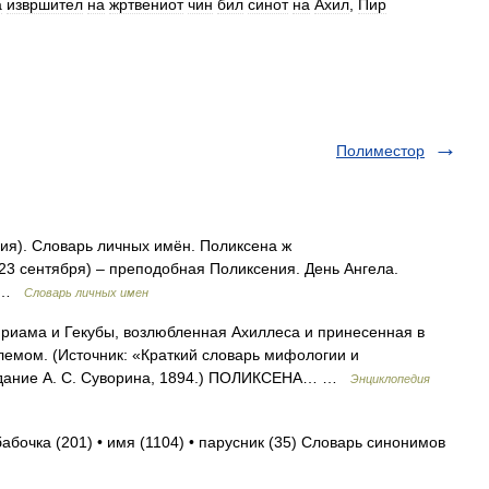
а
извршител
на
жртвениот
чин
бил
синот
на
Ахил
,
Пир
Полиместор
ения). Словарь личных имён. Поликсена ж
(23 сентября) – преподобная Поликсения. День Ангела.
0 …
Словарь личных имен
Приама и Гекубы, возлюбленная Ахиллеса и принесенная в
емом. (Источник: «Краткий словарь мифологии и
издание А. С. Суворина, 1894.) ПОЛИКСЕНА… …
Энциклопедия
бабочка (201) • имя (1104) • парусник (35) Словарь синонимов