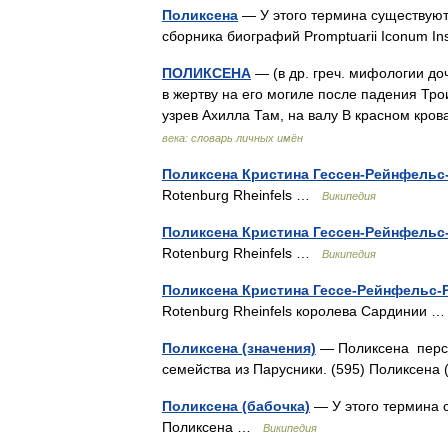
Поликсена
— У этого термина существуют 
сборника биографий Promptuarii Iconum In
ПОЛИКСЕНА
— (в др. греч. мифологии до
в жертву на его могиле после падения Тро
узрев Ахилла Там, на валу В красном кр
века: словарь личных имён
Поликсена Кристина Гессен-Рейнфельс
Rotenburg Rheinfels …
Википедия
Поликсена Кристина Гессен-Рейнфельс
Rotenburg Rheinfels …
Википедия
Поликсена Кристина Гессе-Рейнфельс-
Rotenburg Rheinfels королева Сардинии
Поликсена (значения)
— Поликсена персо
семейства из Парусники. (595) Поликсена 
Поликсена (бабочка)
— У этого термина с
Поликсена …
Википедия