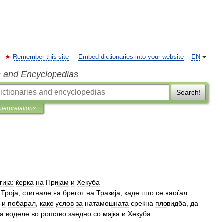
Remember this site
Embed dictionaries into your website
EN
s and Encyclopedias
Search!
nterpretations
гија:
ќерка
на
Пријам
и
Хекуба
Троја
,
стигнале
на
брегот
на
Тракија
,
каде
што
се
наоѓал
и
побарал
,
како
услов
за
натамошната
среќна
пловидба
,
да
ја
воделе
во
ропство
заедно
со
мајка
и
Хекуба