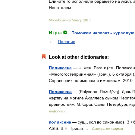
Елините
го
исполниле
барањето
на
Ахил
,
Неоптолем
.
Macedonian
dictionary
.
2013
.
Игры ⚽
Поможем написать курсовую
Поларис
Look at other dictionaries:
Поликсена
— ы, жен. Разг. к (см. Поликс
«Многогостеприимная» (греч.). 6 октября 
Справочник по именам и именинам. 201
Поликсена
— (Polyxena, Πολυξένη). Дочь 
жертву на могиле Ахиллеса сыном Неоптол
древностей». М.Корш. Санкт Петербург, 
мифологии
поликсена
— сущ., кол во синонимов: 3 • 
ASIS. В.Н. Триши …
Словарь синонимов