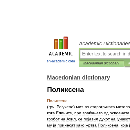
Academic Dictionarie
en-academic.com
Macedonian dictionary
I
Macedonian dictionary
Поликсена
Поликсена
(
грч
.
Polyxene
)
мит
.
во
старогрчката
митоло
кога
Елините
,
при
враќањето
од
освоената
гробот
на
Ахил
,
се
појавил
духот
на
јунакот
му
ја
принесат
како
жртва
Поликсена
,
која