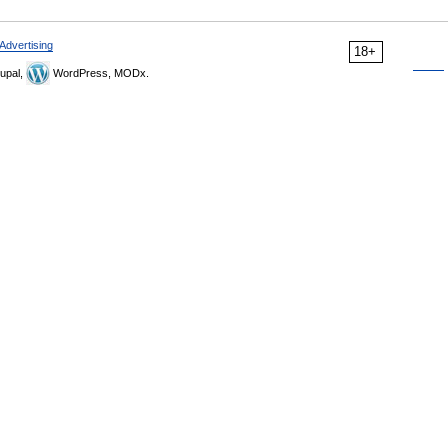
Advertising
18+
upal,
WordPress, MODx.