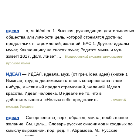
идеал
— а, м. idéal m. 1. Высшая, руководящая деятельностью
общества или личности цель, которой стремятся достичь;
предел чьих л. стремлений, желаний. БАС 1. Другого идеалы
мучат, Как женщину на сносях пучат, Родится мышь и чуть
живет! 1817. Долг. Живет …
Исторический словарь галлицизмов
русского языка
ИДЕАЛ
— ИДЕАЛ, идеала, муж. (от греч. idea идея) (книжн.).
Высшая, трудно достижимая степень совершенства в чем
нибудь, мыслимый предел стремлений, желаний. Идеал
красоты. Идеал человека. В идеале не то, что в
действительности. «Нельзя себе представить… …
Толковый
словарь Ушакова
идеал
— Совершенство, верх, образец, мечта, несбыточное
желание. См. цель... Словарь русских синонимов и сходных по
смыслу выражений. под. ред. Н. Абрамова, М.: Русские