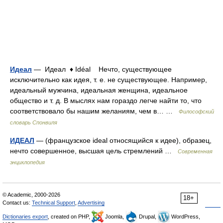
Идеал
— Идеал ♦ Idéal Нечто, существующее
исключительно как идея, т. е. не существующее. Например,
идеальный мужчина, идеальная женщина, идеальное
общество и т. д. В мыслях нам гораздо легче найти то, что
соответствовало бы нашим желаниям, чем в… …
Философский
словарь Спонвиля
ИДЕАЛ
— (французское ideal относящийся к идее), образец,
нечто совершенное, высшая цель стремлений …
Современная
энциклопедия
© Academic, 2000-2026
18+
Contact us:
Technical Support
,
Advertising
Dictionaries export
, created on PHP,
Joomla,
Drupal,
WordPress,