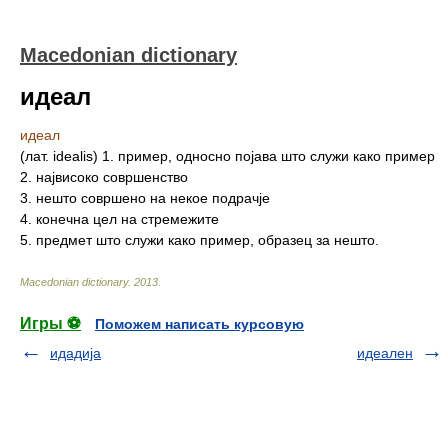
Macedonian dictionary
идеал
идеал
(лат. idealis) 1. пример, односно појава што служи како пример
2. највисоко совршенство
3. нешто совршено на некое подрачје
4. конечна цел на стремежите
5. предмет што служи како пример, образец за нешто.
Macedonian dictionary
.
2013
.
Игры ⚽
Поможем написать курсовую
идадија
идеален