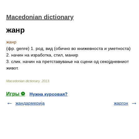
Macedonian dictionary
жанр
жанр
(фр. genre) 1. род, вид (обично во книжевноста и уметноста)
2. начин на изработка, стил, манир
3. слик. начин на претставување на сцени од секојдневниот
живот.
Macedonian dictionary
.
2013
.
Игры ⚽
Нужна курсовая?
жандармерија
жаргон