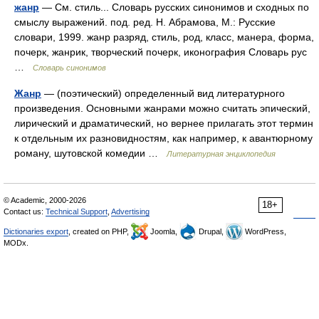
жанр
— См. стиль... Словарь русских синонимов и сходных по
смыслу выражений. под. ред. Н. Абрамова, М.: Русские
словари, 1999. жанр разряд, стиль, род, класс, манера, форма,
почерк, жанрик, творческий почерк, иконография Словарь рус
…
Словарь синонимов
Жанр
— (поэтический) определенный вид литературного
произведения. Основными жанрами можно считать эпический,
лирический и драматический, но вернее прилагать этот термин
к отдельным их разновидностям, как например, к авантюрному
роману, шутовской комедии …
Литературная энциклопедия
© Academic, 2000-2026
18+
Contact us:
Technical Support
,
Advertising
Dictionaries export
, created on PHP,
Joomla,
Drupal,
WordPress,
MODx.