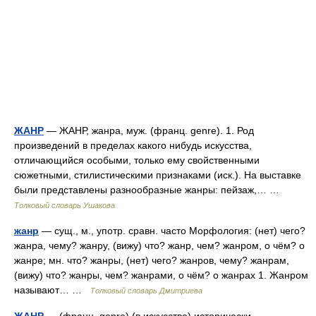
ЖАНР
— ЖАНР, жанра, муж. (франц. genre). 1. Род
произведений в пределах какого нибудь искусства,
отличающийся особыми, только ему свойственными
сюжетными, стилистическими признаками (иск.). На выставке
были представлены разнообразные жанры: пейзаж,… …
Толковый словарь Ушакова
жанр
— сущ., м., употр. сравн. часто Морфология: (нет) чего?
жанра, чему? жанру, (вижу) что? жанр, чем? жанром, о чём? о
жанре; мн. что? жанры, (нет) чего? жанров, чему? жанрам,
(вижу) что? жанры, чем? жанрами, о чём? о жанрах 1. Жанром
называют… …
Толковый словарь Дмитриева