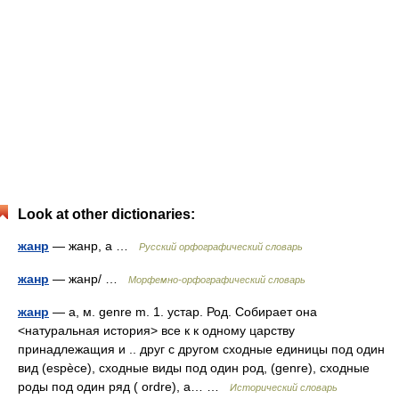
Look at other dictionaries:
жанр
— жанр, а …
Русский орфографический словарь
жанр
— жанр/ …
Морфемно-орфографический словарь
жанр
— а, м. genre m. 1. устар. Род. Собирает она
<натуральная история> все к к одному царству
принадлежащия и .. друг с другом сходные единицы под один
вид (espèce), сходные виды под один род, (genre), сходные
роды под один ряд ( ordre), а… …
Исторический словарь