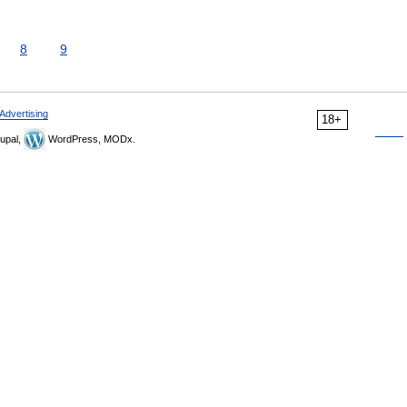
8
9
Advertising
18+
upal,
WordPress, MODx.