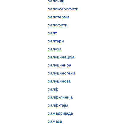
халоиди
халоксерофити
халотерми
халофити
халт
халтери
халузи
халуцинација
халуцинира
халуциногени
халуциноза
халф
халф-линија
халф-тајм
хамадријада
хамаза