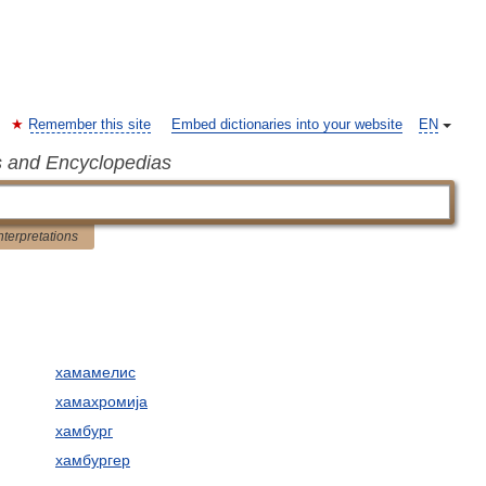
Remember this site
Embed dictionaries into your website
EN
s and Encyclopedias
nterpretations
хамамелис
хамахромија
хамбург
хамбургер