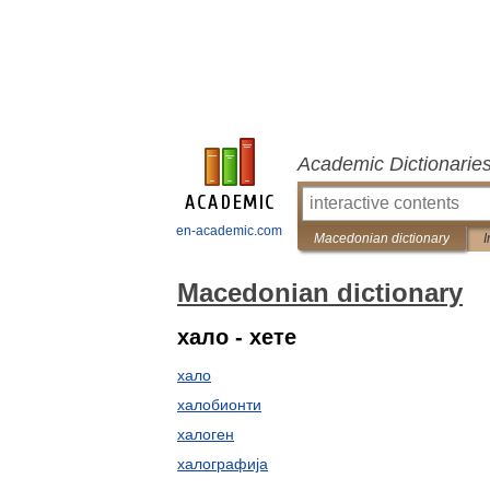
Academic Dictionarie
en-academic.com
Macedonian dictionary
I
Macedonian dictionary
хало - хете
хало
халобионти
халоген
халографија