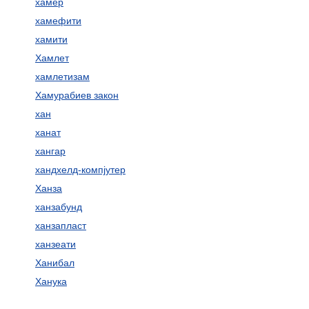
хамер
хамефити
хамити
Хамлет
хамлетизам
Хамурабиев закон
хан
ханат
хангар
хандхелд-компјутер
Ханза
ханзабунд
ханзапласт
ханзеати
Ханибал
Ханука