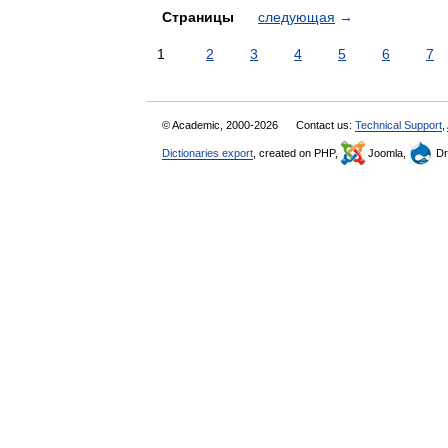
Страницы
следующая
→
1
2
3
4
5
6
7
© Academic, 2000-2026
Contact us:
Technical Support
,
Dictionaries export
, created on PHP,
Joomla,
Dr