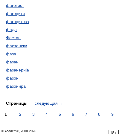
фаготист
фагоцити
фагоцитоза
фада
Фаетон
фаетонски
фаза
фазан
фазанерија
фазон
фазонира
Страницы
следующая
→
1
2
3
4
5
6
7
8
9
© Academic, 2000-2026
18+