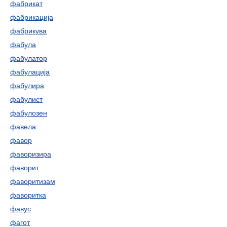
фабрикат
фабрикација
фабрикува
фабула
фабулатор
фабулација
фабулира
фабулист
фабулозен
фавела
фавор
фаворизира
фаворит
фаворитизам
фаворитка
фавус
фагот