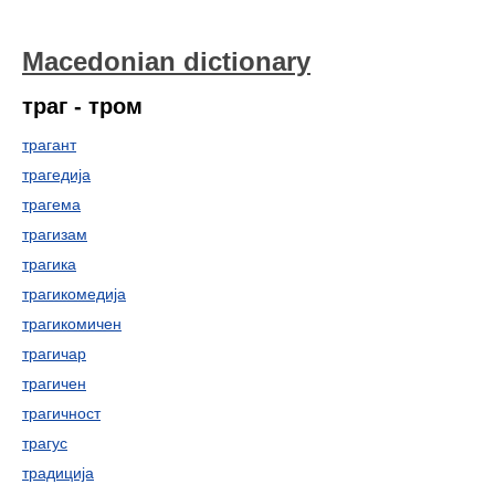
Macedonian dictionary
траг - тром
трагант
трагедија
трагема
трагизам
трагика
трагикомедија
трагикомичен
трагичар
трагичен
трагичност
трагус
традиција