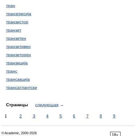
тран
транзгресија
транзистор
транзит
транзитен
транзитивен
транзиторен
транзиција
транс
трансакција
трансатлантски
Страницы
следующая
→
1
2
3
4
5
6
7
8
9
© Academic, 2000-2026
18+