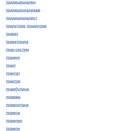
традиционален
традиционализам
традиционалист
традуторе традиторе
траект
траекторија
трак-систем
тракинг
тракт
трактат
трактор
трамбулина
трамвај
трамонтана
трампа
трампер
трампи