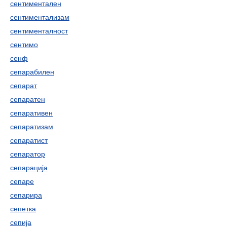
сентиментален
сентиментализам
сентименталност
сентимо
сенф
сепарабилен
сепарат
сепаратен
сепаративен
сепаратизам
сепаратист
сепаратор
сепарација
сепаре
сепарира
сепетка
сепија