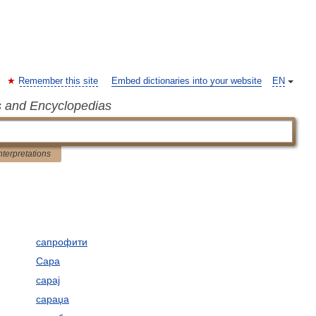
Remember this site
Embed dictionaries into your website
EN
s and Encyclopedias
nterpretations
сапрофити
Сара
сарај
сараџа