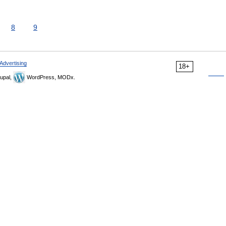
8
9
Advertising
18+
upal,
WordPress, MODx.