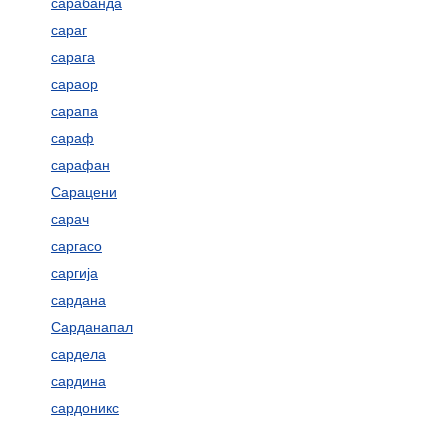
сарабанда
сараг
сарага
сараор
сарапа
сараф
сарафан
Сарацени
сарач
саргасо
саргија
сардана
Сарданапал
сардела
сардина
сардоникс