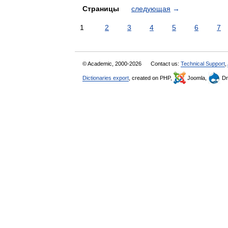
Страницы
следующая
→
1
2
3
4
5
6
7
© Academic, 2000-2026
Contact us:
Technical Support
,
Dictionaries export
, created on PHP,
Joomla,
Dr