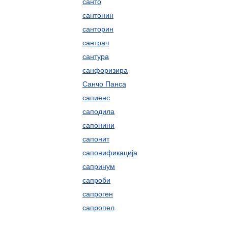
санто
сантонин
санторин
сантрач
сантура
санфоризира
Санчо Панса
сапиенс
саподила
сапонини
сапонит
сапонификација
сапринум
сапроби
сапроген
сапропел