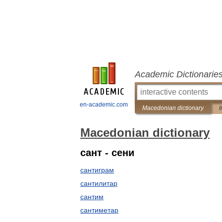
Academic Dictionarie
en-academic.com
Macedonian dictionary
I
Macedonian dictionary
сант - сени
сантиграм
сантилитар
сантим
сантиметар