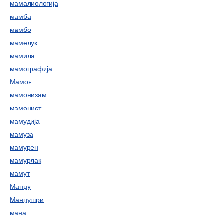
мамалиологија
мамба
мамбо
мамелук
мамила
мамографија
Мамон
мамонизам
мамонист
мамудија
мамуза
мамурен
мамурлак
мамут
Манџу
Манџушри
мана