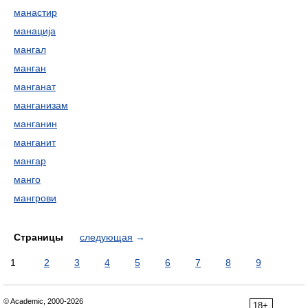
манастир
манација
мангал
манган
манганат
манганизам
манганин
манганит
мангар
манго
мангрови
Страницы
следующая
→
1
2
3
4
5
6
7
8
9
© Academic, 2000-2026
18+