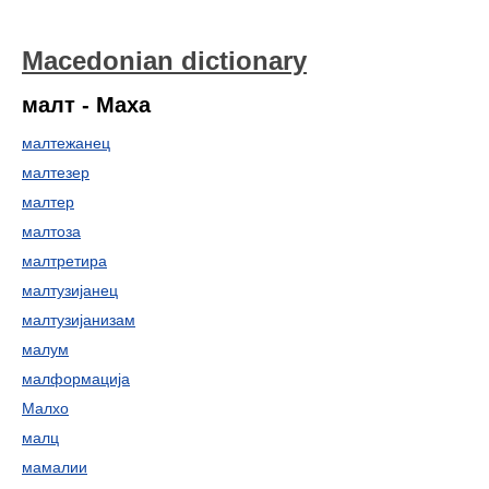
Macedonian dictionary
малт - Маха
малтежанец
малтезер
малтер
малтоза
малтретира
малтузијанец
малтузијанизам
малум
малформација
Малхо
малц
мамалии