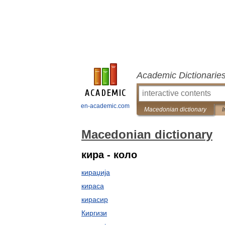
Academic Dictionarie
en-academic.com
Macedonian dictionary
I
Macedonian dictionary
кира - коло
кираџија
кираса
кирасир
Киргизи