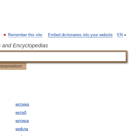
Remember this site
Embed dictionaries into your website
EN
s and Encyclopedias
nterpretations
китајка
китаб
китира
кифла