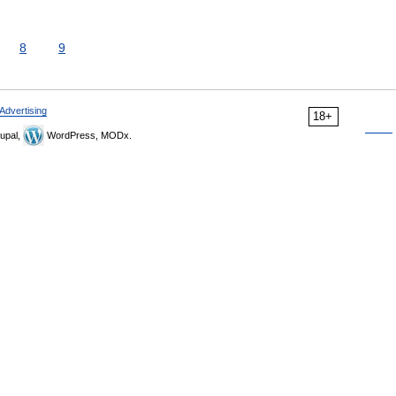
8
9
Advertising
18+
upal,
WordPress, MODx.