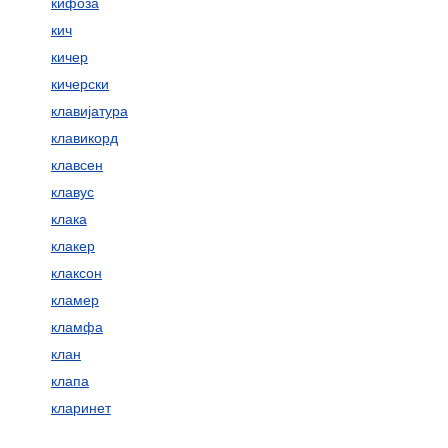
кифоза
кич
кичер
кичерски
клавијатура
клавикорд
клавсен
клавус
клака
клакер
клаксон
кламер
кламфа
клан
клапа
кларинет