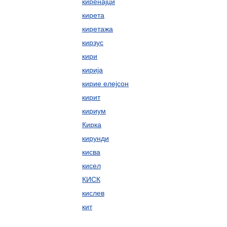
киренајци
кирета
киретажа
кирзус
кири
кирија
кирие елејсон
кирит
кириум
Кирка
кирунди
кисва
кисел
КИСК
кислев
кит