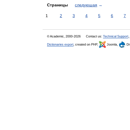
Страницы
следующая
→
1
2
3
4
5
6
7
© Academic, 2000-2026
Contact us:
Technical Support
,
Dictionaries export
, created on PHP,
Joomla,
Dr