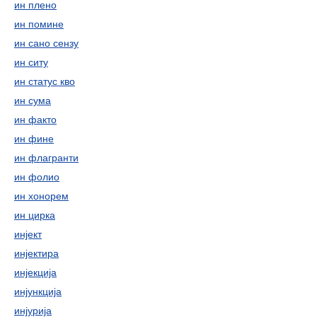
ин плено
ин помине
ин сано сензу
ин ситу
ин статус кво
ин сума
ин факто
ин фине
ин флагранти
ин фолио
ин хонорем
ин цирка
инјект
инјектира
инјекција
инјункција
инјурија