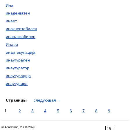
Ина
инадекватен
инает
инакцептабилен
инапликабилен
Инари
инартикулација
инаугурален
инаугуратор
инаугурација
инаугурира
Страницы
следующая
→
1
2
3
4
5
6
7
8
9
© Academic, 2000-2026
18+