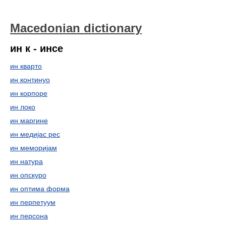
Macedonian dictionary
ин к - инсе
ин кварто
ин континуо
ин корпоре
ин локо
ин маргине
ин медијас рес
ин меморијам
ин натура
ин опскуро
ин оптима форма
ин перпетуум
ин персона