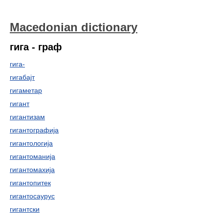
Macedonian dictionary
гига - граф
гига-
гигабајт
гигаметар
гигант
гигантизам
гигантографија
гигантологија
гигантоманија
гигантомахија
гигантопитек
гигантосаурус
гигантски