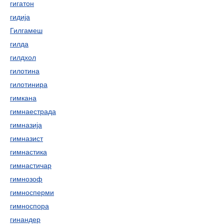
гигатон
гидија
Гилгамеш
гилда
гилдхол
гилотина
гилотинира
гимкана
гимнаестрада
гимназија
гимназист
гимнастика
гимнастичар
гимнозоф
гимносперми
гимноспора
гинандер