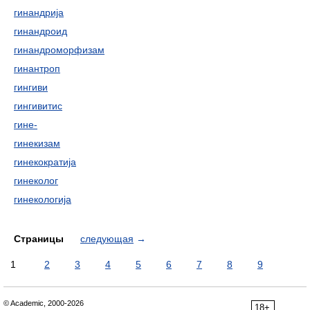
гинандрија
гинандроид
гинандроморфизам
гинантроп
гингиви
гингивитис
гине-
гинекизам
гинекократија
гинеколог
гинекологија
Страницы
следующая
→
1
2
3
4
5
6
7
8
9
© Academic, 2000-2026
18+