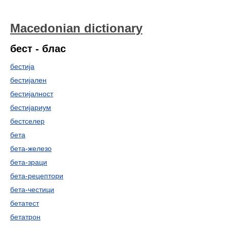
Macedonian dictionary
бест - блас
бестија
бестијален
бестијалност
бестијариум
бестселер
бета
бета-железо
бета-зраци
бета-рецептори
бета-честици
бетатест
бетатрон