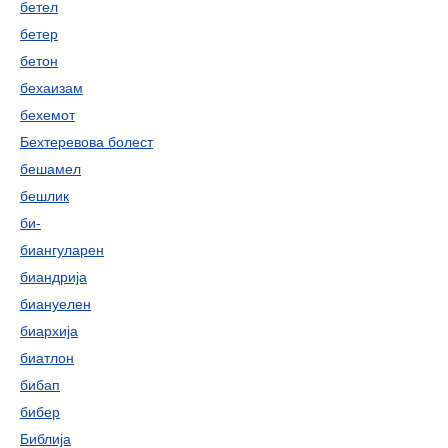
бетел
бетер
бетон
бехаизам
бехемот
Бехтеревова болест
бешамел
бешлик
би-
биангуларен
биандрија
биануелен
биархија
биатлон
бибап
бибер
Библија