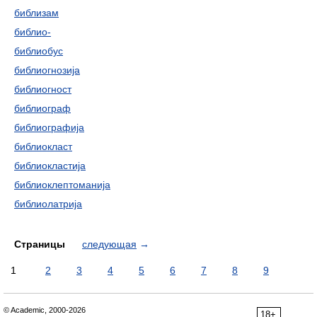
библизам
библио-
библиобус
библиогнозија
библиогност
библиограф
библиографија
библиокласт
библиокластија
библиоклептоманија
библиолатрија
Страницы
следующая
→
1
2
3
4
5
6
7
8
9
© Academic, 2000-2026
18+