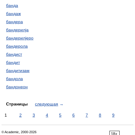
банда
бандаж
бандера
бандерилја
бандерилјеро
бандерола
бандист
бандит
бандитизам
бандола
бандонеон
Страницы
следующая
→
1
2
3
4
5
6
7
8
9
© Academic, 2000-2026
18+