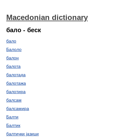
Macedonian dictionary
бало - беск
бало
Балоло
балон
балота
балотада
балотажа
балотира
балсам
балсамира
Балти
Балтик
балтички јазици