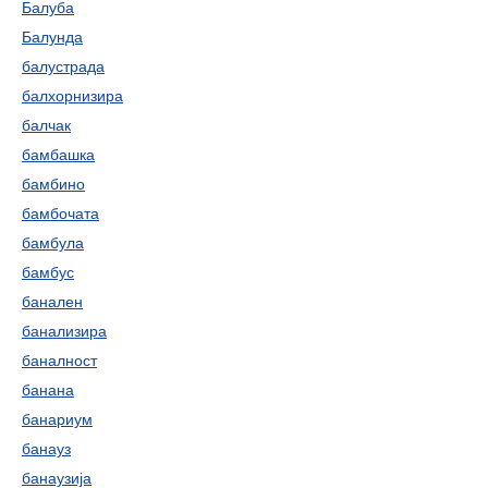
Балуба
Балунда
балустрада
балхорнизира
балчак
бамбашка
бамбино
бамбочата
бамбула
бамбус
банален
банализира
баналност
банана
банариум
банауз
банаузија