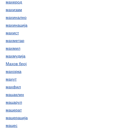
махерод
махизам
махинално
махинација
махист
махметар
махмил
махмудија
Махов број
махорка
махут
махфил
мацаклин
мацарул
мацерат
мацерација
мацес