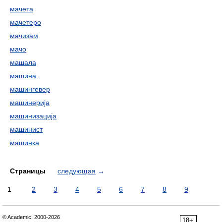
мачета
мачетеро
мачизам
мачо
машала
машина
машингевер
машинерија
машинизација
машинист
машинка
Страницы
следующая
→
1
2
3
4
5
6
7
8
9
© Academic, 2000-2026
18+