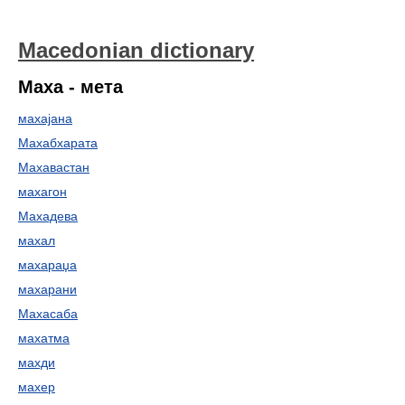
Macedonian dictionary
Маха - мета
махајана
Махабхарата
Махавастан
махагон
Махадева
махал
махараџа
махарани
Махасаба
махатма
махди
махер