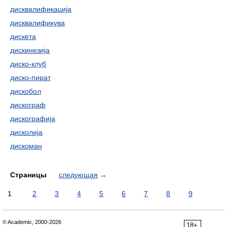
дисквалификација
дисквалификува
дискета
дискинезија
диско-клуб
диско-пират
дискобол
дискограф
дискографија
дисколија
дискоман
Страницы
следующая
→
1
2
3
4
5
6
7
8
9
© Academic, 2000-2026
18+