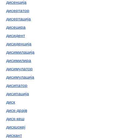
дисенција
дисертатор
дисертација
дисецира
дисидент
дисиденција
дисимилација
дисимилира
дисимулатор
дисимулација
дисипатор
дисипација
диск
диск-драјв
диск-кеш
дискџокеј
дискант