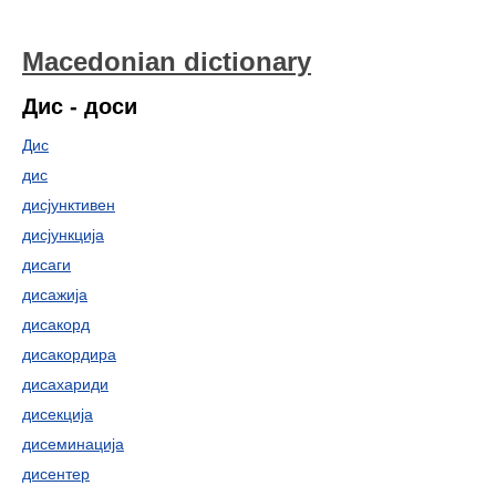
Macedonian dictionary
Дис - доси
Дис
дис
дисјунктивен
дисјункција
дисаги
дисажија
дисакорд
дисакордира
дисахариди
дисекција
дисеминација
дисентер