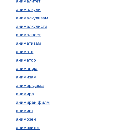
анималитет
анималкули
анималкулизам
анималкулисти
анималност
аниматизам
анимато
аниматор
анимација
анимизам
анимир-дама
анимира
анимиран филм
анимист
анимозен
анимозитет