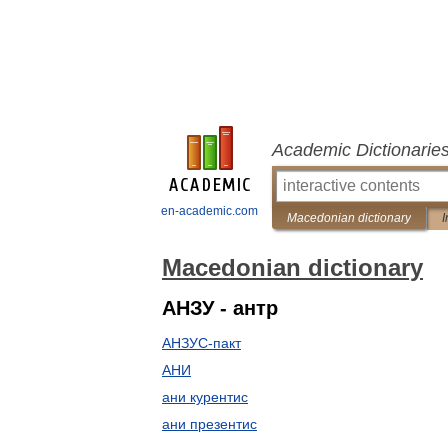
Academic Dictionarie
en-academic.com
Macedonian dictionary
I
Macedonian dictionary
АНЗУ - антр
АНЗУС-пакт
АНИ
ани курентис
ани презентис