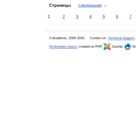
Страницы
следующая
→
1
2
3
4
5
6
7
© Academic, 2000-2026
Contact us:
Technical Support
,
Dictionaries export
, created on PHP,
Joomla,
Dr