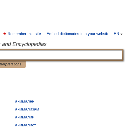
Remember this site
Embed dictionaries into your website
EN
s and Encyclopedias
nterpretations
анимален
анимализам
анималии
анималист