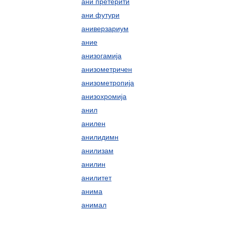
ани претерити
ани футури
аниверзариум
ание
анизогамија
анизометричен
анизометропија
анизохромија
анил
анилен
анилидимн
анилизам
анилин
анилитет
анима
анимал