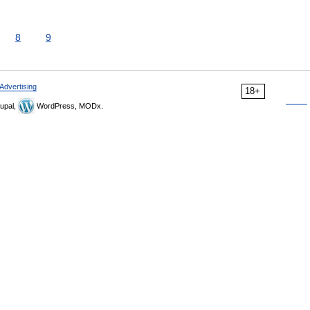
8
9
Advertising
18+
upal,
WordPress, MODx.